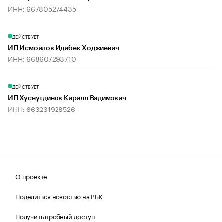
ИНН: 667805274435
ДЕЙСТВУЕТ
ИП Исмоилов Идибек Ходжиевич
ИНН: 668607293710
ДЕЙСТВУЕТ
ИП Хуснутдинов Кирилл Вадимович
ИНН: 663231928526
О проекте
Поделиться новостью на РБК
Получить пробный доступ