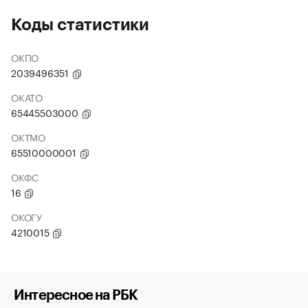
Коды статистики
ОКПО
2039496351
ОКАТО
65445503000
ОКТМО
65510000001
ОКФС
16
ОКОГУ
4210015
Интересное на РБК