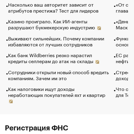
Насколько ваш авторитет зависит от
«От спо
атрибутов престижа? Тест для лидеров
глава к
Казино проиграло. Как ИИ-агенты
«Деньги
разрушают букмекерскую индустрию
Маск в 
Выживают сильнейших. Почему компании
Функции
избавляются от лучших сотрудников
основ э
Как банк Wildberries резко нарастил
ЕС раз
кредиты селлерам до атак на склады
нефти —
Сотрудники открыли новый способ вредить
Стресс 
компаниям. Зачем им это
доходов
Как налоговики ищут доходы
Что обв
неработающих покупателей яхт и квартир
для Tel
Регистрация ФНС