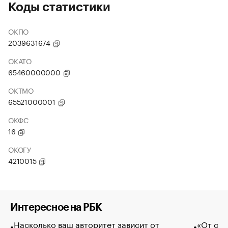
Коды статистики
ОКПО
2039631674
ОКАТО
65460000000
ОКТМО
65521000001
ОКФС
16
ОКОГУ
4210015
Интересное на РБК
Насколько ваш авторитет зависит от
«От спо