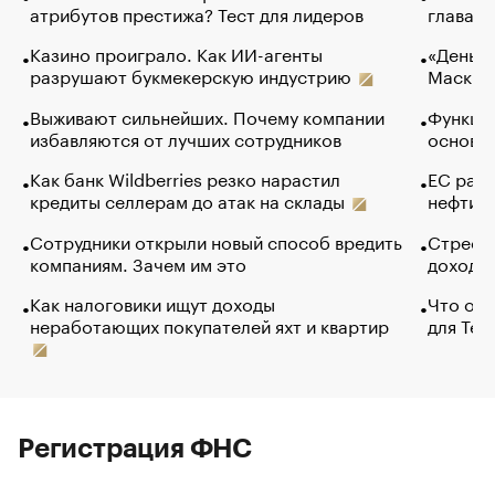
атрибутов престижа? Тест для лидеров
глава к
Казино проиграло. Как ИИ-агенты
«Деньги
разрушают букмекерскую индустрию
Маск в 
Выживают сильнейших. Почему компании
Функции
избавляются от лучших сотрудников
основ э
Как банк Wildberries резко нарастил
ЕС раз
кредиты селлерам до атак на склады
нефти —
Сотрудники открыли новый способ вредить
Стресс 
компаниям. Зачем им это
доходов
Как налоговики ищут доходы
Что обв
неработающих покупателей яхт и квартир
для Tel
Регистрация ФНС