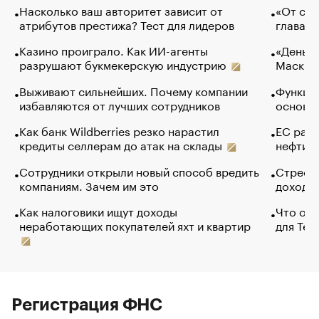
Насколько ваш авторитет зависит от
«От спо
атрибутов престижа? Тест для лидеров
глава к
Казино проиграло. Как ИИ-агенты
«Деньги
разрушают букмекерскую индустрию
Маск в 
Выживают сильнейших. Почему компании
Функции
избавляются от лучших сотрудников
основ э
Как банк Wildberries резко нарастил
ЕС раз
кредиты селлерам до атак на склады
нефти —
Сотрудники открыли новый способ вредить
Стресс 
компаниям. Зачем им это
доходов
Как налоговики ищут доходы
Что обв
неработающих покупателей яхт и квартир
для Tel
Регистрация ФНС