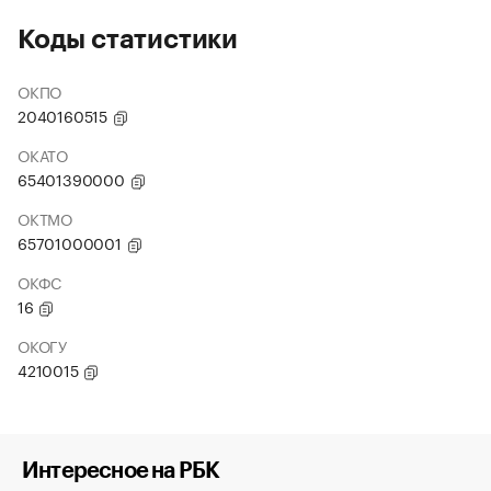
Коды статистики
ОКПО
2040160515
ОКАТО
65401390000
ОКТМО
65701000001
ОКФС
16
ОКОГУ
4210015
Интересное на РБК