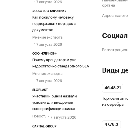
7 августа 2026
органа
«ЗАБОТА О БЛИЗКИХ»
Адрес налого
Как пожилому человеку
поддерживать порядок в
документах
Социал
Мнение эксперта
7 августа 2026
Регистрацио
ООО «КЛИНОН»
Почему арендаторам уже
недостаточно стандартного SLA
Виды д
Мнение эксперта
7 августа 2026
46.48.21
SLOPLAST
Участники рынка назвали
Торговля опт
условия для внедрения
из серебра
экосертификации жилья
Новость
7 августа 2026
47.78.3
CAPITAL GROUP