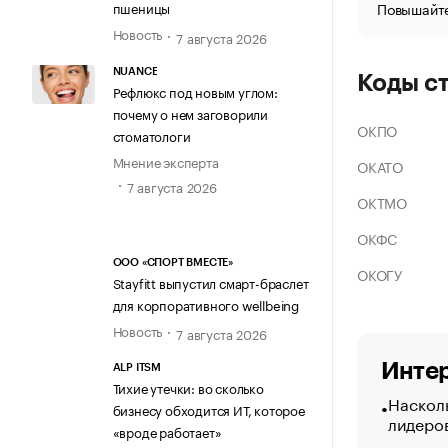
Повышайте
пшеницы
Новость
7 августа 2026
NUANCE
Коды с
Рефлюкс под новым углом:
почему о нем заговорили
ОКПО
стоматологи
Мнение эксперта
ОКАТО
7 августа 2026
ОКТМО
ОКФС
ООО «СПОРТ ВМЕСТЕ»
ОКОГУ
Stayfitt выпустил смарт-браслет
для корпоративного wellbeing
Новость
7 августа 2026
Интер
ALP ITSM
Тихие утечки: во сколько
Насколь
бизнесу обходится ИТ, которое
лидеро
«вроде работает»