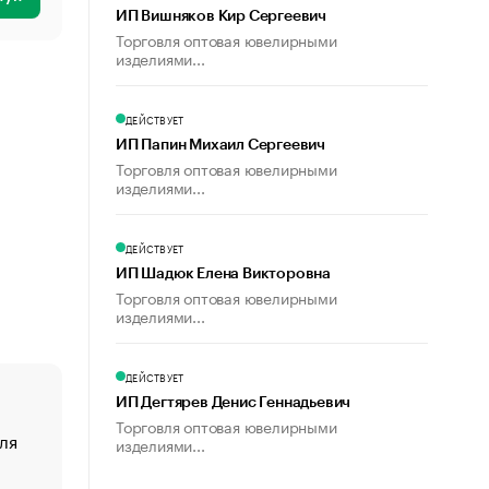
ИП Вишняков Кир Сергеевич
Торговля оптовая ювелирными
изделиями...
ДЕЙСТВУЕТ
ИП Папин Михаил Сергеевич
Торговля оптовая ювелирными
изделиями...
ДЕЙСТВУЕТ
ИП Шадюк Елена Викторовна
Торговля оптовая ювелирными
изделиями...
ДЕЙСТВУЕТ
ИП Дегтярев Денис Геннадьевич
Торговля оптовая ювелирными
ля
«От спорта тело стареет иначе». Как живет глава ко
изделиями...
создавшей GTA