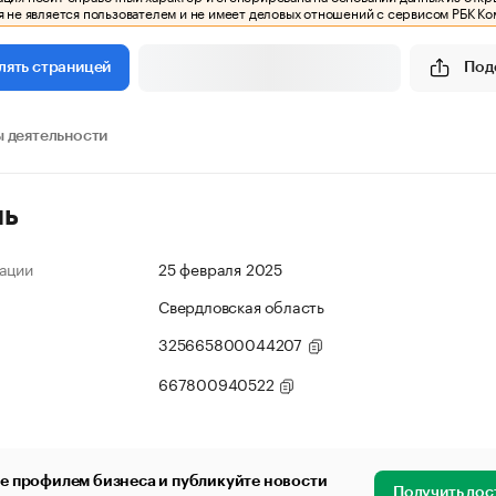
 не является пользователем и не имеет деловых отношений с сервисом РБК Ко
Под
лять страницей
 деятельности
ль
ации
25 февраля 2025
Свердловская область
325665800044207
667800940522
е профилем бизнеса и публикуйте новости
Получить дос