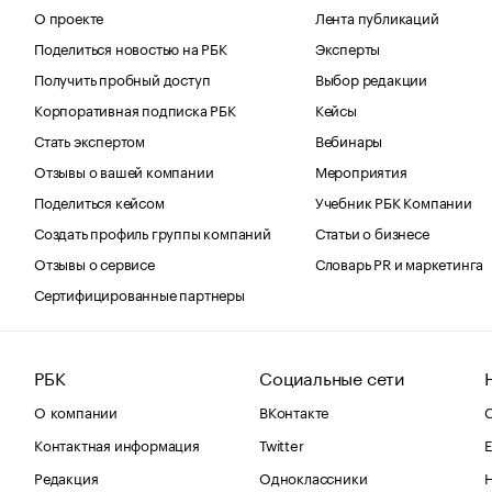
О проекте
Лента публикаций
Поделиться новостью на РБК
Эксперты
Получить пробный доступ
Выбор редакции
Корпоративная подписка РБК
Кейсы
Стать экспертом
Вебинары
Отзывы о вашей компании
Мероприятия
Поделиться кейсом
Учебник РБК Компании
Создать профиль группы компаний
Статьи о бизнесе
Отзывы о сервисе
Словарь PR и маркетинга
Сертифицированные партнеры
РБК
Социальные сети
О компании
ВКонтакте
С
Контактная информация
Twitter
Е
Редакция
Одноклассники