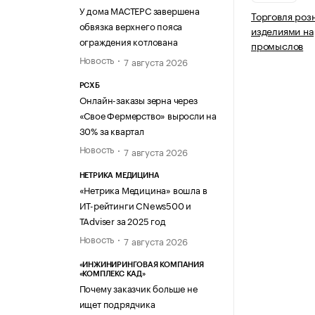
У дома МАСТЕРС завершена
Торговля роз
обвязка верхнего пояса
изделиями н
ограждения котлована
промыслов
Новость
7 августа 2026
РСХБ
Онлайн-заказы зерна через
«Свое Фермерство» выросли на
30% за квартал
Новость
7 августа 2026
НЕТРИКА МЕДИЦИНА
«Нетрика Медицина» вошла в
ИТ-рейтинги CNews500 и
TAdviser за 2025 год
Новость
7 августа 2026
«ИНЖИНИРИНГОВАЯ КОМПАНИЯ
«КОМПЛЕКС КАД»
Почему заказчик больше не
ищет подрядчика