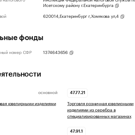
Исетскому району г.Екатеринбурга
вой
620014,Екатеринбург г,Хомякова ул,4
ьные фонды
нный номер СФР
1374643656
еятельности
47.77.21
ОСНОВНОЙ
овая ювелирными изделиями
Торговля розничная ювелирными
изделиями из серебра в
специализированных магазинах
47.91.1