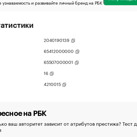
 узнаваемость и развивайте личный бренд на РБК
татистики
2040190139
65412000000
65507000001
16
4210015
есное на РБК
ко ваш авторитет зависит от атрибутов престижа? Тест д
в