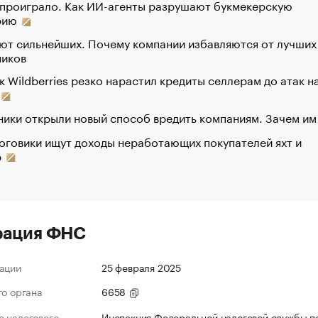
 проиграло. Как ИИ-агенты разрушают букмекерскую
рию
ют сильнейших. Почему компании избавляются от лучших
ников
к Wildberries резко нарастил кредиты селлерам до атак н
ики открыли новый способ вредить компаниям. Зачем им
оговики ищут доходы неработающих покупателей яхт и
р
рация ФНС
ации
25 февраля 2025
го органа
6658
 налогового
Инспекция Федеральной налоговой службы по