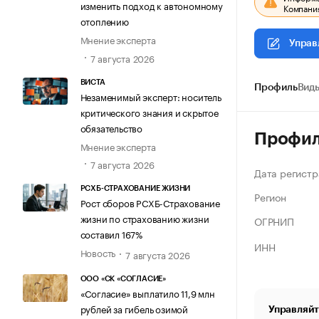
изменить подход к автономному
Компания
отоплению
Мнение эксперта
Управ
7 августа 2026
ВИСТА
Профиль
Виды
Незаменимый эксперт: носитель
критического знания и скрытое
обязательство
Профи
Мнение эксперта
7 августа 2026
Дата регистр
РСХБ-СТРАХОВАНИЕ ЖИЗНИ
Регион
Рост сборов РСХБ-Страхование
жизни по страхованию жизни
ОГРНИП
составил 167%
ИНН
Новость
7 августа 2026
ООО «СК «СОГЛАСИЕ»
«Согласие» выплатило 11,9 млн
рублей за гибель озимой
Управляйт