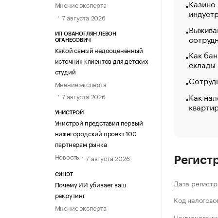
Казино
Мнение эксперта
индуст
7 августа 2026
Выжива
ИП ОВАНОГЛЯН ЛЕВОН
сотруд
ОГАНЕСОВИЧ
Какой самый недооцененный
Как бан
источник клиентов для детских
склады
студий
Сотрудн
Мнение эксперта
Как нал
7 августа 2026
кварти
УНИСТРОЙ
Унистрой представил первый
нижегородский проект 100
партнерам рынка
Новость
7 августа 2026
Регист
СИНЭТ
Дата регистр
Почему ИИ убивает ваш
рекрутинг
Код налогово
Мнение эксперта
Наименование