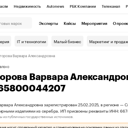
асли
Недвижимость
Autonews
РБК Компании
Телеканал
Р
К Курсы
РБК Life
Тренды
Визионеры
Национальные проекты
Эксперты
Кейсы
Мероприятия
О прое
онный клуб
Исследования
Кредитные рейтинги
Франшизы
Г
терия
IT и технологии
Малый бизнес
Маркетинг и прода
Проверка контрагентов
Политика
Экономика
Бизнес
горова Варвара Александровна
ы
ВЛЕНО
горова Варвара Александро
65800044207
арвара Александровна зарегистрирован 25.02.2025, в регионе — С
лирными изделиями из серебра. ИП присвоены реквизиты ИНН: 6
ы из публичных государственных источников.
ия носит справочный характер и сгенерирована на основании данных из откр