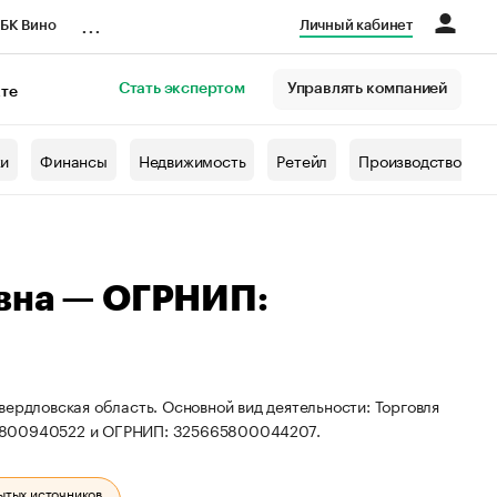
...
БК Вино
Личный кабинет
Стать экспертом
Управлять компанией
кте
азета
жи
Финансы
Недвижимость
Ретейл
Производство
вна — ОГРНИП:
вердловская область. Основной вид деятельности: Торговля
67800940522 и ОГРНИП: 325665800044207.
ытых источников.