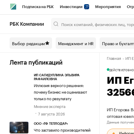
Подписка на РБК
Инвестиции
Мероприятия
Отр
Спорт
Школа управления РБК
РБК Образование
РБ
РБК Компании
Город
Стиль
Крипто
РБК Бизнес-среда
Дискусси
Выбор редакции
Менеджмент и HR
Право и бухгал
Спецпроекты СПб
Конференции СПб
Спецпроекты
Главная
ИП Е
Технологии и медиа
Финансы
Рынок наличной валют
Лента публикаций
ДЕЙСТВУЕТ
ОБНО
ИП САГИДУЛЛИНА ЭЛЬВИРА
ИП Е
РАФАИЛОВНА
Иллюзия верного решения:
3256
почему бизнес не оценивают
только по результату
Мнение эксперта
ИП Егорова В
7 августа 2026
оптовая юве
Данные получен
ООО «ТФ ТЕПЛОДАР»
Что заставило производителей
Информац