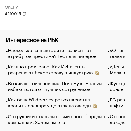
ОКОГУ
4210015
Интересное на РБК
Насколько ваш авторитет зависит от
«От спор
атрибутов престижа? Тест для лидеров
глава ко
Казино проиграло. Как ИИ-агенты
«Деньги б
разрушают букмекерскую индустрию
Маск в и
Выживают сильнейших. Почему компании
Функции 
избавляются от лучших сотрудников
основ эф
Как банк Wildberries резко нарастил
ЕС разре
кредиты селлерам до атак на склады
нефти — 
Сотрудники открыли новый способ вредить
Стресс о
компаниям. Зачем им это
доходов 