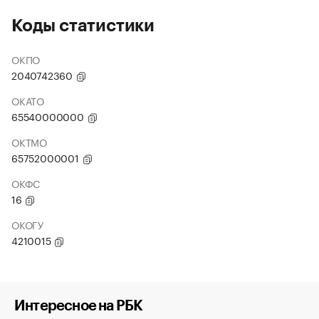
Коды статистики
ОКПО
2040742360
ОКАТО
65540000000
ОКТМО
65752000001
ОКФС
16
ОКОГУ
4210015
Интересное на РБК