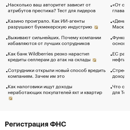
Насколько ваш авторитет зависит от
«От спо
атрибутов престижа? Тест для лидеров
глава к
Казино проиграло. Как ИИ-агенты
«Деньги
разрушают букмекерскую индустрию
Маск в 
Выживают сильнейших. Почему компании
Функции
избавляются от лучших сотрудников
основ э
Как банк Wildberries резко нарастил
ЕС раз
кредиты селлерам до атак на склады
нефти —
Сотрудники открыли новый способ вредить
Стресс 
компаниям. Зачем им это
доходов
Как налоговики ищут доходы
Что обв
неработающих покупателей яхт и квартир
для Tel
Регистрация ФНС