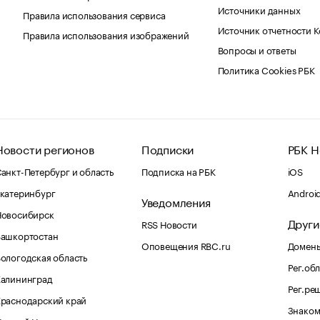
Источники данных
Правила использования сервиса
Источник отчетности 
Правила использования изображений
Вопросы и ответы
Политика Cookies РБК
Новости регионов
Подписки
РБК Н
анкт-Петербург и область
Подписка на РБК
iOS
катеринбург
Androi
Уведомления
Новосибирск
Други
RSS Новости
Башкортостан
Оповещения RBC.ru
Домены
ологодская область
Рег.об
Калининград
Рег.ре
раснодарский край
Знаком