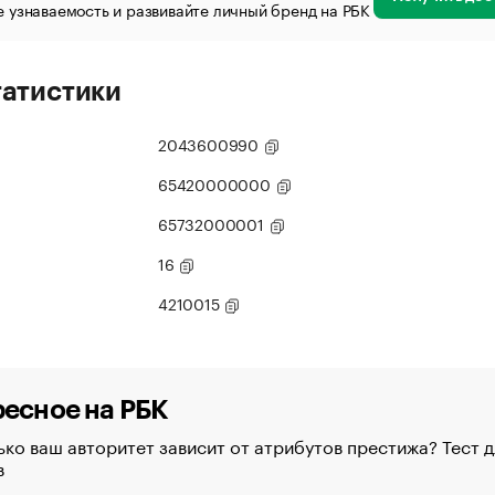
 узнаваемость и развивайте личный бренд на РБК
татистики
2043600990
65420000000
65732000001
16
4210015
есное на РБК
ко ваш авторитет зависит от атрибутов престижа? Тест д
в