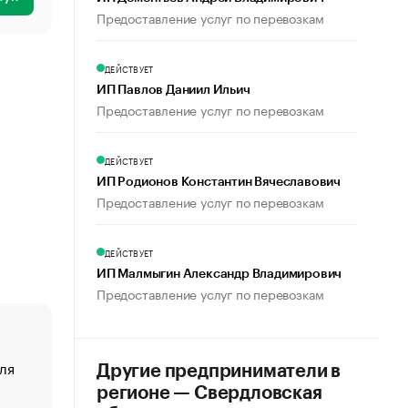
Предоставление услуг по перевозкам
ДЕЙСТВУЕТ
ИП Павлов Даниил Ильич
Предоставление услуг по перевозкам
ДЕЙСТВУЕТ
ИП Родионов Константин Вячеславович
Предоставление услуг по перевозкам
ДЕЙСТВУЕТ
ИП Малмыгин Александр Владимирович
Предоставление услуг по перевозкам
ля
«От спорта тело стареет иначе». Как живет глава ко
Другие предприниматели в
создавшей GTA
регионе — Свердловская