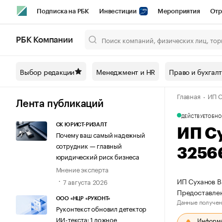
Подписка на РБК
Инвестиции
Мероприятия
Отр
Спорт
Школа управления РБК
РБК Образование
РБ
РБК Компании
Город
Стиль
Крипто
РБК Бизнес-среда
Дискусси
Выбор редакции
Менеджмент и HR
Право и бухгал
Спецпроекты СПб
Конференции СПб
Спецпроекты
Главная
ИП С
Технологии и медиа
Финансы
Рынок наличной валют
Лента публикаций
ДЕЙСТВУЕТ
ОБНО
СК ЮРИСТ-РИЗАЛТ
ИП С
Почему ваш самый надежный
сотрудник — главный
3256
юридический риск бизнеса
Мнение эксперта
ИП Суханов В
7 августа 2026
Предоставлен
ООО «НЦР «РУКОНТ»
Данные получен
Руконтекст обновил детектор
ИИ-текста: 1 ложное
Информац