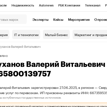
асли
Недвижимость
Autonews
РБК Компании
Телеканал
Р
К Курсы
РБК Life
Тренды
Визионеры
Национальные проекты
Эксперты
Кейсы
Мероприятия
О прое
онный клуб
Исследования
Кредитные рейтинги
Франшизы
Г
терия
IT и технологии
Малый бизнес
Маркетинг и прода
Проверка контрагентов
Политика
Экономика
Бизнес
уханов Валерий Витальевич
ы
ВЛЕНО
уханов Валерий Витальевич
65800139757
алерий Витальевич зарегистрирован 27.06.2025, в регионе — Свер
ие услуг по перевозкам. ИП присвоены реквизиты ИНН: 6673595
ы из публичных государственных источников.
ия носит справочный характер и сгенерирована на основании данных из откр