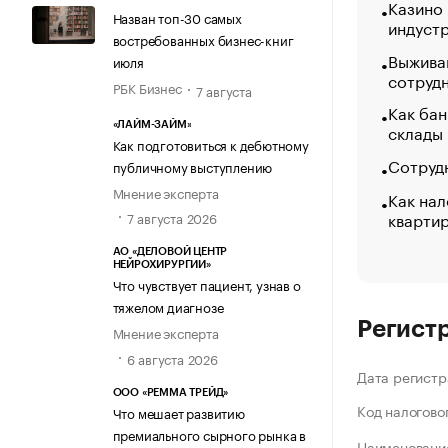
Казино
Назван топ-30 самых
индуст
востребованных бизнес-книг
Выжива
июля
сотруд
РБК Бизнес
7 августа
Как бан
склады
«ЛАЙМ-ЗАЙМ»
Как подготовиться к дебютному
Сотрудн
публичному выступлению
Мнение эксперта
Как нал
кварти
7 августа 2026
АО «ДЕЛОВОЙ ЦЕНТР
НЕЙРОХИРУРГИИ»
Что чувствует пациент, узнав о
тяжелом диагнозе
Регист
Мнение эксперта
6 августа 2026
Дата регистр
ООО «РЕММА ТРЕЙД»
Код налогово
Что мешает развитию
премиального сырного рынка в
Наименование