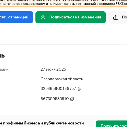
 не является пользователем и не имеет деловых отношений с сервисом РБК Ко
Подписаться на изменения
По
лять страницей
ль
ации
27 июня 2025
Свердловская область
325665800139757
667359535910
е профилем бизнеса и публикуйте новости
Получить дос