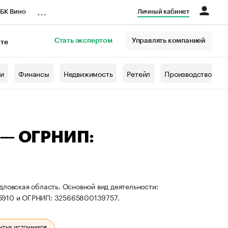
...
БК Вино
Личный кабинет
Стать экспертом
Управлять компанией
кте
азета
жи
Финансы
Недвижимость
Ретейл
Производство
 — ОГРНИП:
дловская область. Основной вид деятельности:
35910 и ОГРНИП: 325665800139757.
ытых источников.