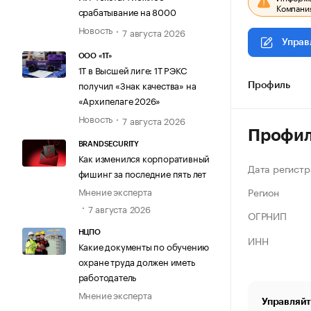
Компания
срабатывание на 8000
Новость
7 августа 2026
Управ
ООО «1Т»
1Т в Высшей лиге: 1Т РЭКС
получил «Знак качества» на
Профиль
«Архипелаге 2026»
Новость
7 августа 2026
Профи
BRANDSECURITY
Как изменился корпоративный
Дата регистр
фишинг за последние пять лет
Регион
Мнение эксперта
7 августа 2026
ОГРНИП
НЦПО
ИНН
Какие документы по обучению
охране труда должен иметь
работодатель
Мнение эксперта
Управляйт