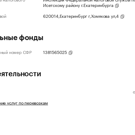
Исетскому району г.Екатеринбурга
вой
620014,Екатеринбург г,Хомякова ул,4
ьные фонды
нный номер СФР
1381565025
еятельности
ие услуг по перевозкам