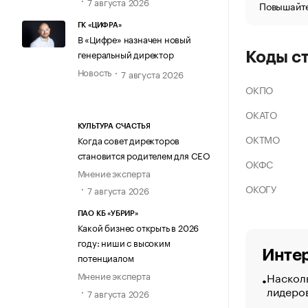
7 августа 2026
Повышайте
ГК «ЦИФРА»
В «Цифре» назначен новый
генеральный директор
Коды с
Новость
7 августа 2026
ОКПО
ОКАТО
КУЛЬТУРА СЧАСТЬЯ
ОКТМО
Когда совет директоров
становится родителем для CEO
ОКФС
Мнение эксперта
ОКОГУ
7 августа 2026
ПАО КБ «УБРИР»
Какой бизнес открыть в 2026
году: ниши с высоким
Интер
потенциалом
Насколь
Мнение эксперта
лидеро
7 августа 2026