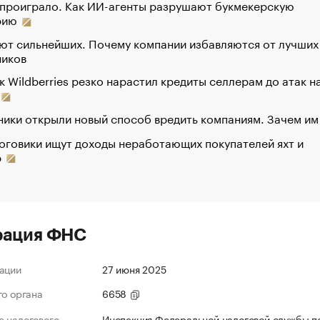
 проиграло. Как ИИ-агенты разрушают букмекерскую
рию
ют сильнейших. Почему компании избавляются от лучших
ников
к Wildberries резко нарастил кредиты селлерам до атак н
ики открыли новый способ вредить компаниям. Зачем им
оговики ищут доходы неработающих покупателей яхт и
р
рация ФНС
ации
27 июня 2025
го органа
6658
 налогового
Инспекция Федеральной налоговой службы по