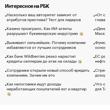
Интересное на РБК
Насколько ваш авторитет зависит от
«От спо
атрибутов престижа? Тест для лидеров
глава к
Казино проиграло. Как ИИ-агенты
«Деньги
разрушают букмекерскую индустрию
Маск в 
Выживают сильнейших. Почему компании
Функции
избавляются от лучших сотрудников
основ э
Как банк Wildberries резко нарастил
ЕС раз
кредиты селлерам до атак на склады
нефти —
Сотрудники открыли новый способ вредить
Стресс 
компаниям. Зачем им это
доходов
Как налоговики ищут доходы
Что обв
неработающих покупателей яхт и квартир
для Tel