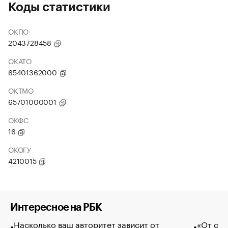
Коды статистики
ОКПО
2043728458
ОКАТО
65401362000
ОКТМО
65701000001
ОКФС
16
ОКОГУ
4210015
Интересное на РБК
Насколько ваш авторитет зависит от
«От спо