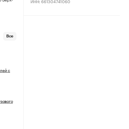
ИНН: 661304741060
Все
лей с
узового