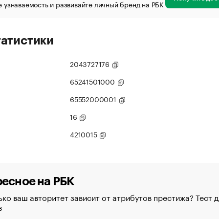
 узнаваемость и развивайте личный бренд на РБК
татистики
2043727176
65241501000
65552000001
16
4210015
есное на РБК
ко ваш авторитет зависит от атрибутов престижа? Тест д
в