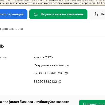
 не является пользователем и не имеет деловых отношений с сервисом РБК Ко
Подписаться на изменения
По
лять страницей
 деятельности
ль
ации
2 июля 2025
Свердловская область
325665800143420
665206887132
е профилем бизнеса и публикуйте новости
Получить дос