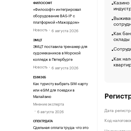
Казино
ФИЛОСОФТ
индуст
«Философт» интегрировал
оборудование BAS-IP с
Выжива
платформой «Мажордом»
сотруд
Новость
6 августа 2026
Как бан
склады
ЭМЦТ
ЭМЦТ поставила тренажер для
Сотрудн
судомехаников в Морской
Как нал
колледж в Петербурге
кварти
Новость
6 августа 2026
ESIM365
Как туристу выбрать SIM-карту
или eSIM для поездки в
Регист
Малайзию
Мнение эксперта
Дата регистр
6 августа 2026
Код налогово
СПЕКТРДАТА
Сдельная оплата труда: что это
Наименование