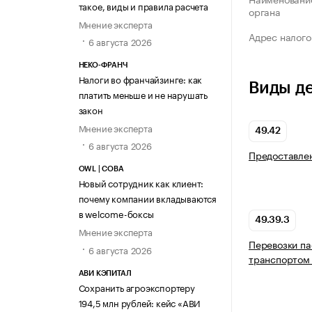
такое, виды и правила расчета
органа
Мнение эксперта
Адрес налого
6 августа 2026
НЕКО-ФРАНЧ
Налоги во франчайзинге: как
Виды д
платить меньше и не нарушать
закон
Мнение эксперта
49.42
6 августа 2026
Предоставлен
OWL | СОВА
Новый сотрудник как клиент:
почему компании вкладываются
в welcome-боксы
49.39.3
Мнение эксперта
Перевозки п
6 августа 2026
транспортом 
АВИ КЭПИТАЛ
Сохранить агроэкспортеру
194,5 млн рублей: кейс «АВИ