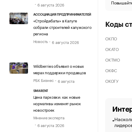
Повышайте
6 августа 2026
АССОЦИАЦИЯ ПРЕДПРИНИМАТЕЛЕЙ
«Стройдебаты» в Калуге
Коды с
собрали строителей калужского
региона
ОКПО
Новость
6 августа 2026
ОКАТО
ОКТМО
Wildberries объявил о новых
ОКФС
мерах поддержки продавцов
РБК Бизнес
ОКОГУ
6 августа
SMARENT
Цена парковки: как новые
нормативы изменят рынок
Интер
новостроек
Мнение эксперта
Насколь
лидеро
6 августа 2026