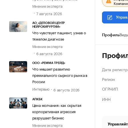
Компания
Мнение эксперта
7 августа 2026
Управ
АО «ДЕЛОВОЙ ЦЕНТР
НЕЙРОХИРУРГИИ»
Что чувствует пациент, узнав о
Профиль
Виды
тяжелом диагнозе
Мнение эксперта
6 августа 2026
Профи
ООО «РЕММА ТРЕЙД»
Что мешает развитию
Дата регистр
премиального сырного рынка в
Регион
России
ОГРНИП
Интервью
6 августа 2026
ИНН
АПКБК
Цена молчания: как скрытая
корпоративная агрессия
разрушает бизнес
Управляйт
Мнение эксперта