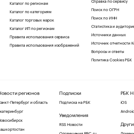
Справка по сервису
Каталог по регионам
Поиск по ОГРН
Каталог по категориям
Поиск по ИНН
Каталог торговых марок
Статистика и аудитори
Каталог ИП по регионам
Источники данных
Правила использования сервиса
Источник отчетности 
Правила использования изображений
Вопросы и ответы
Политика Cookies РБК
Новости регионов
Подписки
РБК Н
анкт-Петербург и область
Подписка на РБК
iOS
катеринбург
Androi
Уведомления
Новосибирск
Други
RSS Новости
Башкортостан
Оповещения RBC.ru
Домены