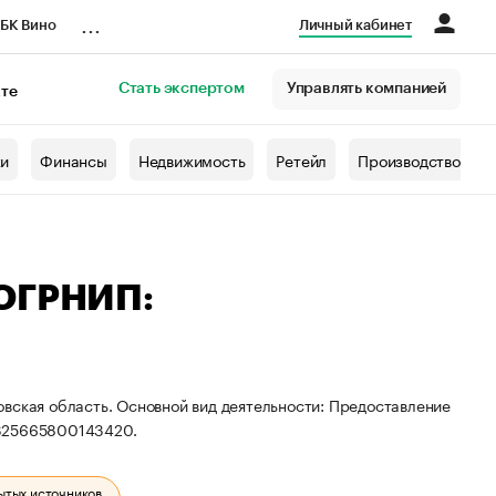
...
БК Вино
Личный кабинет
Стать экспертом
Управлять компанией
кте
азета
жи
Финансы
Недвижимость
Ретейл
Производство
 ОГРНИП:
вская область. Основной вид деятельности: Предоставление
 325665800143420.
ытых источников.