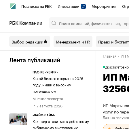
Подписка на РБК
Инвестиции
Мероприятия
Отр
Спорт
Школа управления РБК
РБК Образование
РБ
РБК Компании
Город
Стиль
Крипто
РБК Бизнес-среда
Дискусси
Выбор редакции
Менеджмент и HR
Право и бухгал
Спецпроекты СПб
Конференции СПб
Спецпроекты
Главная
ИП М
Технологии и медиа
Финансы
Рынок наличной валют
Лента публикаций
ДЕЙСТВУЕТ
ОБНО
ПАО КБ «УБРИР»
ИП М
Какой бизнес открыть в 2026
году: ниши с высоким
3256
потенциалом
Мнение эксперта
ИП Мартынов 
7 августа 2026
услуг по пер
«ЛАЙМ-ЗАЙМ»
Данные получен
Как подготовиться к дебютному
публичному выступлению
Информац