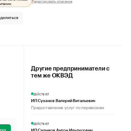
Редактировать описание
мпании.
делиться
Другие предприниматели с
тем же ОКВЭД
ДЕЙСТВУЕТ
ИП Суханов Валерий Витальевич
Предоставление услуг по перевозкам
ДЕЙСТВУЕТ
туп
ИП Садыков Антон Ильдусович