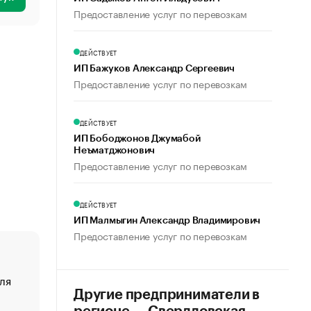
Предоставление услуг по перевозкам
ДЕЙСТВУЕТ
ИП Бажуков Александр Сергеевич
Предоставление услуг по перевозкам
ДЕЙСТВУЕТ
ИП Бободжонов Джумабой
Неъматджонович
Предоставление услуг по перевозкам
ДЕЙСТВУЕТ
ИП Малмыгин Александр Владимирович
Предоставление услуг по перевозкам
ля
«От спорта тело стареет иначе». Как живет глава ко
создавшей GTA
Другие предприниматели в