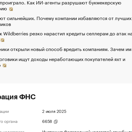
 проиграло. Как ИИ-агенты разрушают букмекерскую
рию
ют сильнейших. Почему компании избавляются от лучших
ников
к Wildberries резко нарастил кредиты селлерам до атак н
ики открыли новый способ вредить компаниям. Зачем им
оговики ищут доходы неработающих покупателей яхт и
р
рация ФНС
ации
2 июля 2025
го органа
6658
 налогового
Инспекция Федеральной налоговой службы по