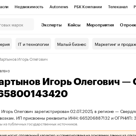
асли
Недвижимость
Autonews
РБК Компании
Телеканал
Р
К Курсы
РБК Life
Тренды
Визионеры
Национальные проекты
Эксперты
Кейсы
Мероприятия
О прое
онный клуб
Исследования
Кредитные рейтинги
Франшизы
Г
терия
IT и технологии
Малый бизнес
Маркетинг и прода
Проверка контрагентов
Политика
Экономика
Бизнес
артынов Игорь Олегович
ы
ВЛЕНО
артынов Игорь Олегович —
65800143420
Игорь Олегович зарегистрирован 02.07.2025, в регионе — Свердло
евозкам. ИП присвоены реквизиты ИНН: 665206887132 и ОГРНИП:
ы из публичных государственных источников.
ия носит справочный характер и сгенерирована на основании данных из откр