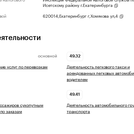
Исетскому району г.Екатеринбурга
вой
620014,Екатеринбург г,Хомякова ул,4
еятельности
49.32
ОСНОВНОЙ
ие услуг по перевозкам
Деятельность легкового такси и
арендованных легковых автомоби
водителем
49.41
ассажиров сухопутным
Деятельность автомобильного гр
по заказам
транспорта