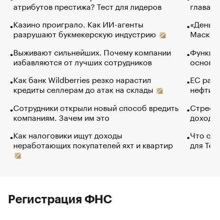
атрибутов престижа? Тест для лидеров
глава к
Казино проиграло. Как ИИ-агенты
«Деньги
разрушают букмекерскую индустрию
Маск в 
Выживают сильнейших. Почему компании
Функции
избавляются от лучших сотрудников
основ э
Как банк Wildberries резко нарастил
ЕС раз
кредиты селлерам до атак на склады
нефти —
Сотрудники открыли новый способ вредить
Стресс 
компаниям. Зачем им это
доходов
Как налоговики ищут доходы
Что обв
неработающих покупателей яхт и квартир
для Tel
Регистрация ФНС