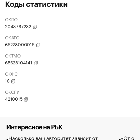
Коды статистики
ОКПО
2043767232
ОКАТО
65228000015
ОКТМО
65628104141
ОКФС
16
ОКОГУ
4210015
Интересное на РБК
Насколько ваш авторитет зависит от
«От спо