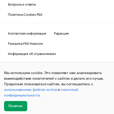
Вопросы и ответы
Политика Cookies РБК
Контактная информация
Редакция
Рассылка РБК Новости
Информация об ограничениях
Правовая информация
О соблюдении авторских прав
Мы используем cookie. Это позволяет нам анализировать
© АО «РОСБИЗНЕСКОНСАЛТИНГ»,
1995–2026.
Сообщения
и материалы информационного агентства «РБК»
взаимодействие посетителей с сайтом и делать его лучше.
(зарегистрировано Федеральной службой по надзору в сфере
Продолжая пользоваться сайтом, вы соглашаетесь с
связи, информационных технологий и массовых
использованием файлов cookie
и
политикой
коммуникаций (Роскомнадзор) 09.12.2015 за номером ИА
№ФС77-63848) сопровождаются пометкой «РБК». Отдельные
конфиденциальности
.
публикации могут содержать информацию,
не предназначенную для пользователей
до 18 лет.
companycardsfeedback@rbc.ru
Понятно
Добавить