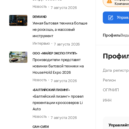
Компания
Новость
7 августа 2026
DEMIAND
Управ
Умная бытовая техника больше
не роскошь, а массовый
инструмент
Профиль
Виды
Интервью
7 августа 2026
ООО «МАЙЕР ЭКСПО ГРУПП»
Профи
Производители представят
новинки бытовой техники на
Дата регистр
HouseHold Expo 2026
Регион
Новость
7 августа 2026
ОГРНИП
«БАЛТИЙСКИЙ ЛИЗИНГ»
«Балтийский лизинг» провел
ИНН
презентации кроссоверов Li
Auto
Новость
7 августа 2026
Управляйт
САН-СИТИ