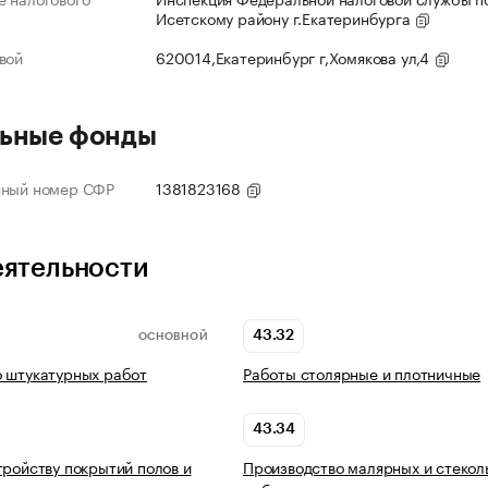
Исетскому району г.Екатеринбурга
вой
620014,Екатеринбург г,Хомякова ул,4
ьные фонды
нный номер СФР
1381823168
еятельности
43.32
ОСНОВНОЙ
 штукатурных работ
Работы столярные и плотничные
43.34
тройству покрытий полов и
Производство малярных и стекол