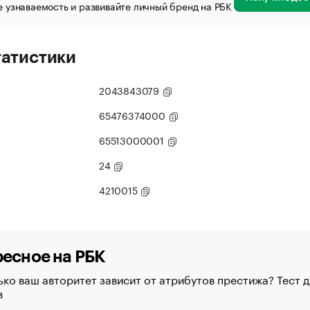
 узнаваемость и развивайте личный бренд на РБК
татистики
2043843079
65476374000
65513000001
24
4210015
есное на РБК
ко ваш авторитет зависит от атрибутов престижа? Тест д
в