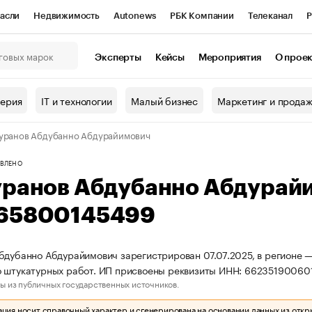
асли
Недвижимость
Autonews
РБК Компании
Телеканал
Р
К Курсы
РБК Life
Тренды
Визионеры
Национальные проекты
Эксперты
Кейсы
Мероприятия
О прое
онный клуб
Исследования
Кредитные рейтинги
Франшизы
Г
терия
IT и технологии
Малый бизнес
Маркетинг и прода
Проверка контрагентов
Политика
Экономика
Бизнес
уранов Абдубанно Абдурайимович
ы
ВЛЕНО
уранов Абдубанно Абдурай
65800145499
бдубанно Абдурайимович зарегистрирован 07.07.2025, в регионе —
о штукатурных работ. ИП присвоены реквизиты ИНН: 66235190060
ы из публичных государственных источников.
ия носит справочный характер и сгенерирована на основании данных из откр