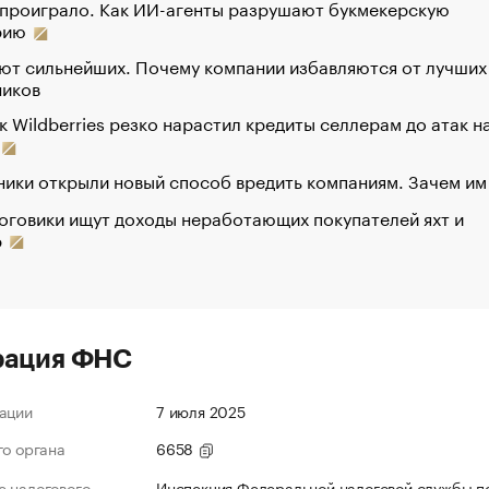
 проиграло. Как ИИ-агенты разрушают букмекерскую
рию
ют сильнейших. Почему компании избавляются от лучших
ников
к Wildberries резко нарастил кредиты селлерам до атак н
ики открыли новый способ вредить компаниям. Зачем им
оговики ищут доходы неработающих покупателей яхт и
р
рация ФНС
ации
7 июля 2025
го органа
6658
 налогового
Инспекция Федеральной налоговой службы по