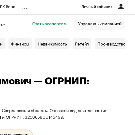
...
БК Вино
Личный кабинет
Стать экспертом
Управлять компанией
кте
азета
жи
Финансы
Недвижимость
Ретейл
Производство
имович — ОГРНИП:
 Свердловская область. Основной вид деятельности:
1 и ОГРНИП: 325665800145499.
ытых источников.