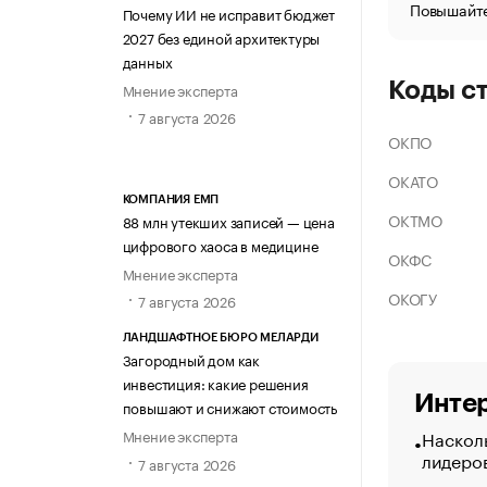
Повышайте
Почему ИИ не исправит бюджет
2027 без единой архитектуры
данных
Коды с
Мнение эксперта
7 августа 2026
ОКПО
ОКАТО
КОМПАНИЯ ЕМП
ОКТМО
88 млн утекших записей — цена
цифрового хаоса в медицине
ОКФС
Мнение эксперта
ОКОГУ
7 августа 2026
ЛАНДШАФТНОЕ БЮРО МЕЛАРДИ
Загородный дом как
инвестиция: какие решения
Интер
повышают и снижают стоимость
Насколь
Мнение эксперта
лидеро
7 августа 2026