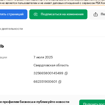
 не является пользователем и не имеет деловых отношений с сервисом РБК Ко
Подписаться на изменения
По
лять страницей
 деятельности
ль
ации
7 июля 2025
Свердловская область
325665800145499
662351900601
е профилем бизнеса и публикуйте новости
Получить дос