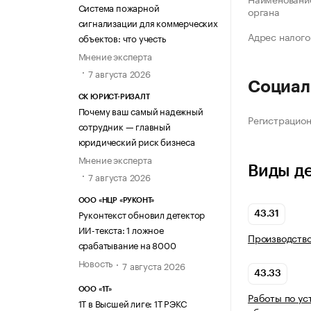
Система пожарной
органа
сигнализации для коммерческих
Адрес налого
объектов: что учесть
Мнение эксперта
7 августа 2026
Социал
СК ЮРИСТ-РИЗАЛТ
Почему ваш самый надежный
Регистрацио
сотрудник — главный
юридический риск бизнеса
Мнение эксперта
Виды д
7 августа 2026
ООО «НЦР «РУКОНТ»
Руконтекст обновил детектор
43.31
ИИ-текста: 1 ложное
Производство
срабатывание на 8000
Новость
7 августа 2026
43.33
ООО «1Т»
Работы по ус
1Т в Высшей лиге: 1Т РЭКС