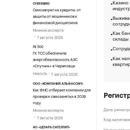
Казино
CYBERBIRD
индуст
Самозапрет на кредиты: от
защиты от мошенников к
Выжива
финансовой дисциплине
сотруд
Мнение эксперта
Как бан
7 августа 2026
склады
Сотрудн
ГК ТСС
ГК ТСС обеспечила
Как нал
энергобезопасность АЗС
кварти
«Спутник» в Череповце
Новость
7 августа 2026
ООО «КОМПАНИЯ АЛЬФАСОФТ»
Как ФНС отбирает компании для
Регист
проверки самозанятых в 2026
году
Дата регистр
Мнение эксперта
7 августа 2026
Код налогово
АО «ЦЕЗАРЬ САТЕЛЛИТ»
Наименование