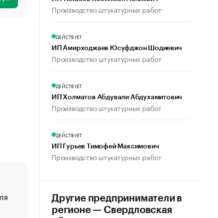
Производство штукатурных работ
ДЕЙСТВУЕТ
ИП Амирходжаев Юсуфджон Шодиевич
Производство штукатурных работ
ДЕЙСТВУЕТ
ИП Холматов Абдували Абдухамитович
Производство штукатурных работ
ДЕЙСТВУЕТ
ИП Гурьев Тимофей Максимович
Производство штукатурных работ
ля
«От спорта тело стареет иначе». Как живет глава ко
Другие предприниматели в
создавшей GTA
регионе — Свердловская