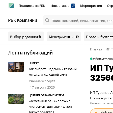
Подписка на РБК
Инвестиции
Мероприятия
Отр
Спорт
Школа управления РБК
РБК Образование
РБ
РБК Компании
Город
Стиль
Крипто
РБК Бизнес-среда
Дискусси
Выбор редакции
Менеджмент и HR
Право и бухгал
Спецпроекты СПб
Конференции СПб
Спецпроекты
Главная
ИП Т
Технологии и медиа
Финансы
Рынок наличной валют
Лента публикаций
ДЕЙСТВУЕТ
ОБНО
HUBERT
ИП Т
Как выбрать надежный газовый
котел для холодной зимы
3256
Мнение эксперта
7 августа 2026
ИП Туранов А
ЦЕНТРПРОГРАММСИСТЕМ
Производств
«Земельный банк» получил
Данные получен
инструмент для анализа зон
вокруг объектов
Информац