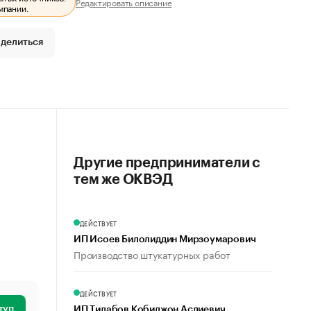
Редактировать описание
мпании.
делиться
Другие предприниматели с
тем же ОКВЭД
ДЕЙСТВУЕТ
ИП Исоев Билолиддин Мирзоумарович
Производство штукатурных работ
ДЕЙСТВУЕТ
туп
ИП Тилабов Кобилжон Аслиевич