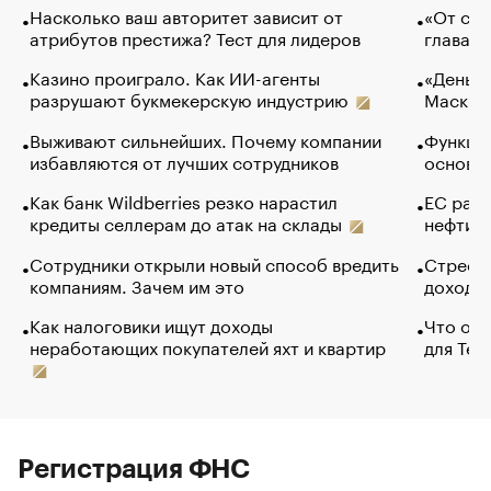
Насколько ваш авторитет зависит от
«От спо
атрибутов престижа? Тест для лидеров
глава к
Казино проиграло. Как ИИ-агенты
«Деньги
разрушают букмекерскую индустрию
Маск в 
Выживают сильнейших. Почему компании
Функции
избавляются от лучших сотрудников
основ э
Как банк Wildberries резко нарастил
ЕС раз
кредиты селлерам до атак на склады
нефти —
Сотрудники открыли новый способ вредить
Стресс 
компаниям. Зачем им это
доходов
Как налоговики ищут доходы
Что обв
неработающих покупателей яхт и квартир
для Tel
Регистрация ФНС