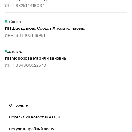
ИНН: 662514418034
ДЕЙСТВУЕТ
ИП Шаетдинова Саодат Хикматуллаевна
ИНН: 664603186981
ДЕЙСТВУЕТ
ИП Морозова Мария Ивановна
ИНН: 384800522570
О проекте
Поделиться новостью на РБК
Получить пробный доступ