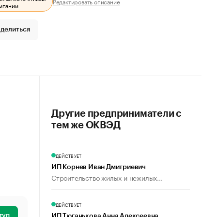
Редактировать описание
мпании.
делиться
Другие предприниматели с
тем же ОКВЭД
ДЕЙСТВУЕТ
ИП Корнев Иван Дмитриевич
Строительство жилых и нежилых...
ДЕЙСТВУЕТ
туп
ИП Тюганькова Анна Алексеевна