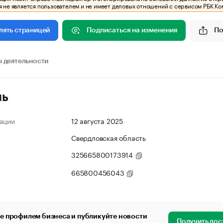
 не является пользователем и не имеет деловых отношений с сервисом РБК Ко
Подписаться на изменения
По
лять страницей
 деятельности
ль
ации
12 августа 2025
Свердловская область
325665800173914
665800456043
е профилем бизнеса и публикуйте новости
Получить дос