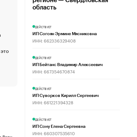
регионе — Свердловская
«Деньги будут не нужны»: что рассказал Маск в инт
Economist
область
Функции менеджмента: пять ключевых основ эффект
управления
ДЕЙСТВУЕТ
а
ЕС разрешил конфискацию российской нефти — чем
ИП Согоян Эрмине Мясниковна
Москва
ИНН: 662336329408
 это
Стресс обеспеченных людей: почему рост доходов 
счастья
ДЕЙСТВУЕТ
Что обвинения против Павла Дурова значат для Tele
ИП Бейтанс Владимир Алексеевич
ИНН: 667354670874
пользователей
ДЕЙСТВУЕТ
ИП Суворков Кирилл Сергеевич
ИНН: 661221394328
ДЕЙСТВУЕТ
ИП Сону Елена Сергеевна
ИНН: 660307535610
 Верх-