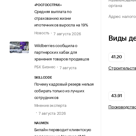
органа
«РОСГОССТРАХ»
Средняя выплата по
Адрес налого
страхованию жизни
ипотечников выросла на 19%
Новость
7 августа 2026
Виды д
Wildberries сообщила о
партнерских хабах для
41.20
хранения товаров продавцов
РБК Бизнес
Строительств
7 августа
SKILLCODE
Почему кадровый резерв нельзя
собирать только из лучших
43.91
сотрудников
Мнение эксперта
Производство
7 августа 2026
NAUMEN
Билайн переводит клиентскую
поддержку на Naumen KMS