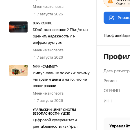
Компания
Мнение эксперта
7 августа 2026
Управ
SERVICEPIPE
DDoS-атаки свыше 2 Тбит/с: как
оценить надежность ИТ-
Профиль
Виды
инфраструктуры
Мнение эксперта
Профи
7 августа 2026
МФК «САММИТ»
Дата регистр
Импульсивные покупки: почему
мы тратим деньги на то, что не
Регион
планировали
ОГРНИП
Мнение эксперта
7 августа 2026
ИНН
УРАЛЬСКИЙ ЦЕНТР СИСТЕМ
БЕЗОПАСНОСТИ (УЦСБ)
Цифровой суверенитет и
рентабельность: как Урал
Управляйт