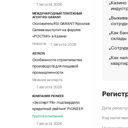
Казино
7 августа 2026
индуст
МЕЖДУНАРОДНЫЙ ПЛАТЁЖНЫЙ
Выжива
АГЕНТ RSI GARANT
сотруд
Основатель RSI GARANT Ярослав
Салеев выступит на форуме
Как бан
«РОСТКИ» в Казани
склады
Новость
7 августа 2026
Сотрудн
ASTRON
Как нал
Особенности строительства
кварти
производств для пищевой
промышленности
Мнение эксперта
7 августа 2026
Регист
КОМПАНИЯ PIONEER
«Эксперт РА» подтвердило
Дата регистр
кредитный рейтинг PIONEER
Группа компаний
Код налогово
7 августа 2026
Наименование