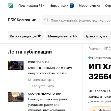
Подписка на РБК
Инвестиции
Мероприятия
Отр
Спорт
Школа управления РБК
РБК Образование
РБ
РБК Компании
Город
Стиль
Крипто
РБК Бизнес-среда
Дискусси
Выбор редакции
Менеджмент и HR
Право и бухгал
Спецпроекты СПб
Конференции СПб
Спецпроекты
Главная
ИП Х
Технологии и медиа
Финансы
Рынок наличной валют
Лента публикаций
ДЕЙСТВУЕТ
ОБНО
CODE-TOP.SHOP
ИП Х
Krea AI в России в 2026 году:
гайд по способам оплаты
3256
Мнение эксперта
7 августа 2026
ИП Хлопов Ев
ООО «АБ «ТЕХНОЛОГИЯ»
жилых и неж
Почему топливный кризис
Данные получен
усиливает риски для
строительных компаний
Информац