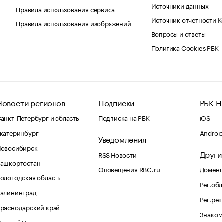
Источники данных
Правила использования сервиса
Источник отчетности 
Правила использования изображений
Вопросы и ответы
Политика Cookies РБК
Новости регионов
Подписки
РБК Н
анкт-Петербург и область
Подписка на РБК
iOS
катеринбург
Androi
Уведомления
Новосибирск
Други
RSS Новости
Башкортостан
Оповещения RBC.ru
Домены
ологодская область
Рег.об
Калининград
Рег.ре
раснодарский край
Знаком
Нижний Новгород