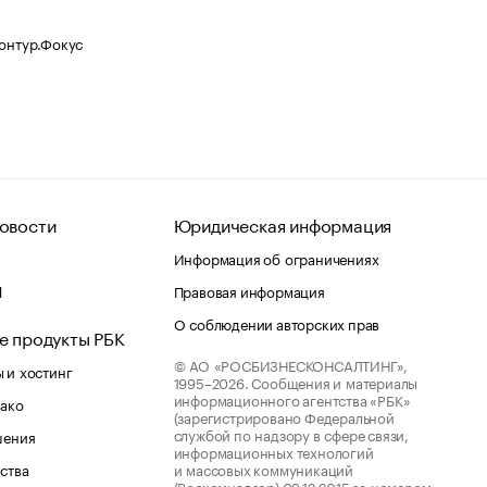
Контур.Фокус
овости
Юридическая информация
Информация об ограничениях
d
Правовая информация
О соблюдении авторских прав
е продукты РБК
© АО «РОСБИЗНЕСКОНСАЛТИНГ»,
 и хостинг
1995–2026.
Сообщения и материалы
информационного агентства «РБК»
лако
(зарегистрировано Федеральной
службой по надзору в сфере связи,
шения
информационных технологий
ства
и массовых коммуникаций
(Роскомнадзор) 09.12.2015 за номером