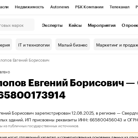
асли
Недвижимость
Autonews
РБК Компании
Телеканал
Р
К Курсы
РБК Life
Тренды
Визионеры
Национальные проекты
Эксперты
Кейсы
Мероприятия
О прое
онный клуб
Исследования
Кредитные рейтинги
Франшизы
Г
терия
IT и технологии
Малый бизнес
Маркетинг и прода
Проверка контрагентов
Политика
Экономика
Бизнес
лопов Евгений Борисович
ы
ВЛЕНО
лопов Евгений Борисович —
65800173914
гений Борисович зарегистрирован 12.08.2025, в регионе — Свердл
илых зданий. ИП присвоены реквизиты ИНН: 665800456043 и ОГР
ы из публичных государственных источников.
ия носит справочный характер и сгенерирована на основании данных из откр