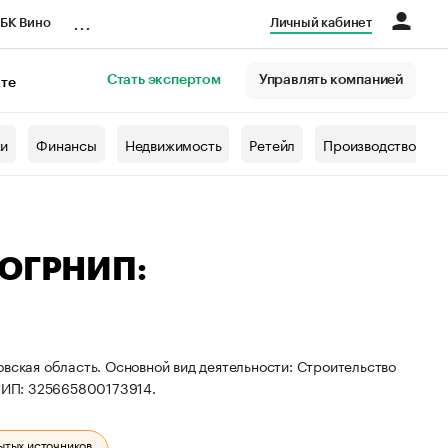
...
БК Вино
Личный кабинет
Стать экспертом
Управлять компанией
кте
азета
жи
Финансы
Недвижимость
Ретейл
Производство
 ОГРНИП:
овская область. Основной вид деятельности: Строительство
НИП: 325665800173914.
ытых источников.