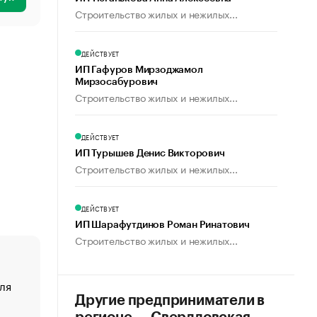
Строительство жилых и нежилых...
ДЕЙСТВУЕТ
ИП Гафуров Мирзоджамол
Мирзосабурович
Строительство жилых и нежилых...
ДЕЙСТВУЕТ
ИП Турышев Денис Викторович
Строительство жилых и нежилых...
ДЕЙСТВУЕТ
ИП Шарафутдинов Роман Ринатович
Строительство жилых и нежилых...
ля
«От спорта тело стареет иначе». Как живет глава ко
создавшей GTA
Другие предприниматели в