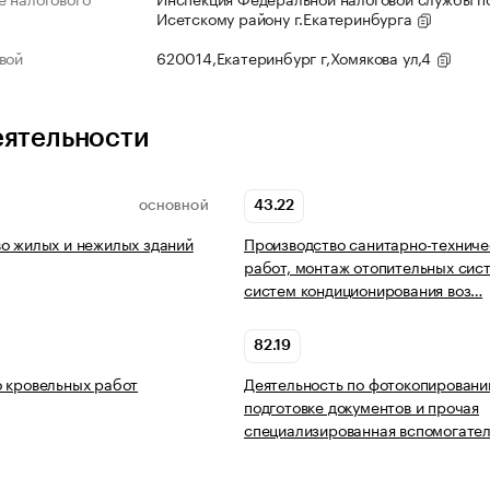
Исетскому району г.Екатеринбурга
вой
620014,Екатеринбург г,Хомякова ул,4
еятельности
43.22
ОСНОВНОЙ
о жилых и нежилых зданий
Производство санитарно-техниче
работ, монтаж отопительных сис
систем кондиционирования воз…
82.19
 кровельных работ
Деятельность по фотокопировани
подготовке документов и прочая
специализированная вспомогате