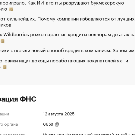
 проиграло. Как ИИ-агенты разрушают букмекерскую
рию
ют сильнейших. Почему компании избавляются от лучших
ников
к Wildberries резко нарастил кредиты селлерам до атак н
ики открыли новый способ вредить компаниям. Зачем им
оговики ищут доходы неработающих покупателей яхт и
р
рация ФНС
ации
12 августа 2025
го органа
6658
 налогового
Инспекция Федеральной налоговой службы по