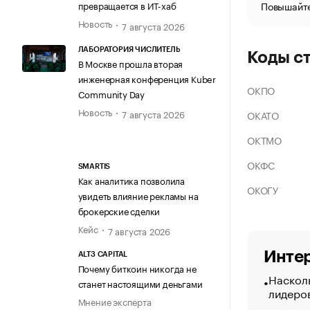
Повышайте
превращается в ИТ-хаб
Новость
7 августа 2026
ЛАБОРАТОРИЯ ЧИСЛИТЕЛЬ
Коды с
В Москве прошла вторая
инженерная конференция Kuber
ОКПО
Community Day
Новость
7 августа 2026
ОКАТО
ОКТМО
ОКФС
SMARTIS
Как аналитика позволила
ОКОГУ
увидеть влияние рекламы на
брокерские сделки
Кейс
7 августа 2026
Интер
ALT3 CAPITAL
Почему биткоин никогда не
Насколь
станет настоящими деньгами
лидеро
Мнение эксперта