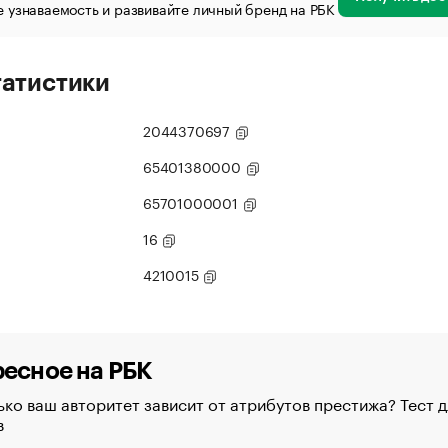
 узнаваемость и развивайте личный бренд на РБК
татистики
2044370697
65401380000
65701000001
16
4210015
есное на РБК
ко ваш авторитет зависит от атрибутов престижа? Тест д
в