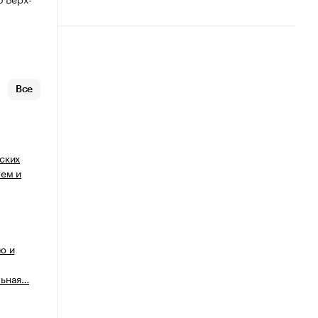
Все
ских
тем и
ю и
льная…