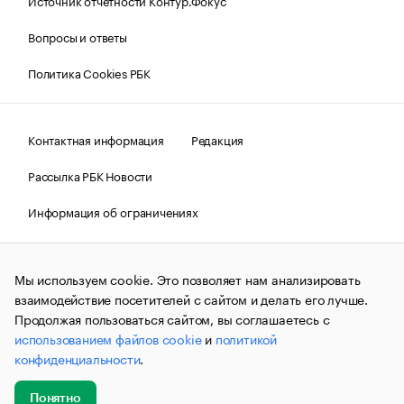
Источник отчетности Контур.Фокус
Вопросы и ответы
Политика Cookies РБК
Контактная информация
Редакция
Рассылка РБК Новости
Информация об ограничениях
Правовая информация
О соблюдении авторских прав
Мы используем cookie. Это позволяет нам анализировать
© АО «РОСБИЗНЕСКОНСАЛТИНГ»,
1995–2026.
Сообщения
и материалы информационного агентства «РБК»
взаимодействие посетителей с сайтом и делать его лучше.
(зарегистрировано Федеральной службой по надзору в сфере
Продолжая пользоваться сайтом, вы соглашаетесь с
связи, информационных технологий и массовых
использованием файлов cookie
и
политикой
коммуникаций (Роскомнадзор) 09.12.2015 за номером ИА
№ФС77-63848) сопровождаются пометкой «РБК». Отдельные
конфиденциальности
.
публикации могут содержать информацию,
не предназначенную для пользователей
до 18 лет.
companycardsfeedback@rbc.ru
Понятно