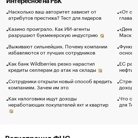
Интересное на РБК
Насколько ваш авторитет зависит от
«От спо
атрибутов престижа? Тест для лидеров
глава к
Казино проиграло. Как ИИ-агенты
«Деньги
разрушают букмекерскую индустрию
Маск в 
Выживают сильнейших. Почему компании
Функции
избавляются от лучших сотрудников
основ э
Как банк Wildberries резко нарастил
ЕС раз
кредиты селлерам до атак на склады
нефти —
Сотрудники открыли новый способ вредить
Стресс 
компаниям. Зачем им это
доходов
Как налоговики ищут доходы
Что обв
неработающих покупателей яхт и квартир
для Tel