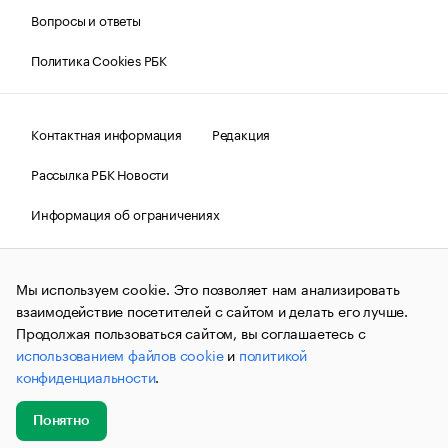
Вопросы и ответы
Политика Cookies РБК
Контактная информация
Редакция
Рассылка РБК Новости
Информация об ограничениях
Правовая информация
О соблюдении авторских прав
Мы используем cookie. Это позволяет нам анализировать
© АО «РОСБИЗНЕСКОНСАЛТИНГ»,
1995–2026.
Сообщения
и материалы информационного агентства «РБК»
взаимодействие посетителей с сайтом и делать его лучше.
(зарегистрировано Федеральной службой по надзору в сфере
Продолжая пользоваться сайтом, вы соглашаетесь с
связи, информационных технологий и массовых
использованием файлов cookie
и
политикой
коммуникаций (Роскомнадзор) 09.12.2015 за номером ИА
№ФС77-63848) сопровождаются пометкой «РБК». Отдельные
конфиденциальности
.
публикации могут содержать информацию,
не предназначенную для пользователей
до 18 лет.
companycardsfeedback@rbc.ru
Понятно