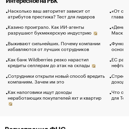
Интересное на РБК
Насколько ваш авторитет зависит от
«От спо
атрибутов престижа? Тест для лидеров
глава к
Казино проиграло. Как ИИ-агенты
«Деньги
разрушают букмекерскую индустрию
Маск в 
Выживают сильнейших. Почему компании
Функции
избавляются от лучших сотрудников
основ э
Как банк Wildberries резко нарастил
ЕС раз
кредиты селлерам до атак на склады
нефти —
Сотрудники открыли новый способ вредить
Стресс 
компаниям. Зачем им это
доходов
Как налоговики ищут доходы
Что обв
неработающих покупателей яхт и квартир
для Tel