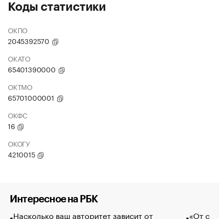
Коды статистики
ОКПО
2045392570
ОКАТО
65401390000
ОКТМО
65701000001
ОКФС
16
ОКОГУ
4210015
Интересное на РБК
Насколько ваш авторитет зависит от
«От спо