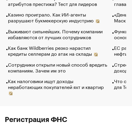
атрибутов престижа? Тест для лидеров
глава к
Казино проиграло. Как ИИ-агенты
«Деньги
разрушают букмекерскую индустрию
Маск в 
Выживают сильнейших. Почему компании
Функции
избавляются от лучших сотрудников
основ э
Как банк Wildberries резко нарастил
ЕС раз
кредиты селлерам до атак на склады
нефти —
Сотрудники открыли новый способ вредить
Стресс 
компаниям. Зачем им это
доходов
Как налоговики ищут доходы
Что обв
неработающих покупателей яхт и квартир
для Tel
Регистрация ФНС