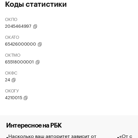
Коды статистики
ОКПО
2045464997
ОКАТО
65426000000
ОКТМО
65518000001
ОКФС
24
ОКОГУ
4210015
Интересное на РБК
Насколько ваш авторитет зависит от
«От спо