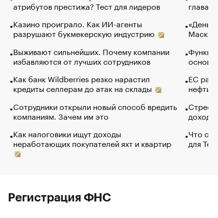
атрибутов престижа? Тест для лидеров
глава к
Казино проиграло. Как ИИ-агенты
«Деньги
разрушают букмекерскую индустрию
Маск в 
Выживают сильнейших. Почему компании
Функции
избавляются от лучших сотрудников
основ э
Как банк Wildberries резко нарастил
ЕС раз
кредиты селлерам до атак на склады
нефти —
Сотрудники открыли новый способ вредить
Стресс 
компаниям. Зачем им это
доходов
Как налоговики ищут доходы
Что обв
неработающих покупателей яхт и квартир
для Tel
Регистрация ФНС