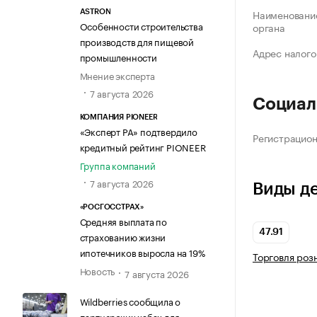
Наименование
ASTRON
Особенности строительства
органа
производств для пищевой
Адрес налого
промышленности
Мнение эксперта
7 августа 2026
Социал
КОМПАНИЯ PIONEER
«Эксперт РА» подтвердило
Регистрацио
кредитный рейтинг PIONEER
Группа компаний
7 августа 2026
Виды д
«РОСГОССТРАХ»
Средняя выплата по
47.91
страхованию жизни
ипотечников выросла на 19%
Торговля роз
Новость
7 августа 2026
Wildberries сообщила о
партнерских хабах для