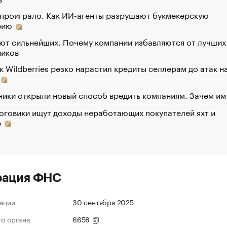
 проиграло. Как ИИ-агенты разрушают букмекерскую
рию
ют сильнейших. Почему компании избавляются от лучших
ников
к Wildberries резко нарастил кредиты селлерам до атак н
ики открыли новый способ вредить компаниям. Зачем им
оговики ищут доходы неработающих покупателей яхт и
р
рация ФНС
ации
30 сентября 2025
го органа
6658