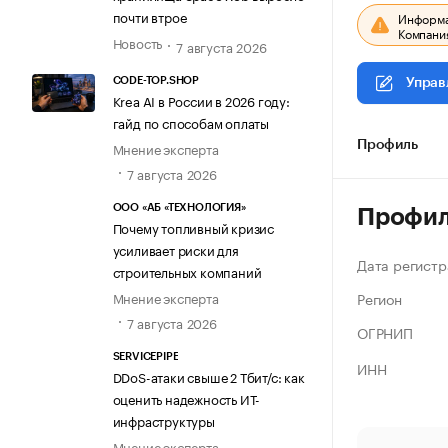
почти втрое
Информац
Компания
Новость
7 августа 2026
CODE-TOP.SHOP
Управ
Krea AI в России в 2026 году:
гайд по способам оплаты
Мнение эксперта
Профиль
7 августа 2026
ООО «АБ «ТЕХНОЛОГИЯ»
Профи
Почему топливный кризис
усиливает риски для
Дата регистр
строительных компаний
Регион
Мнение эксперта
7 августа 2026
ОГРНИП
SERVICEPIPE
ИНН
DDoS-атаки свыше 2 Тбит/с: как
оценить надежность ИТ-
инфраструктуры
Мнение эксперта