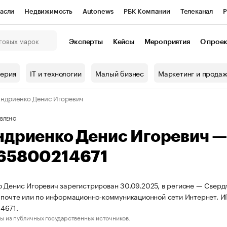
асли
Недвижимость
Autonews
РБК Компании
Телеканал
Р
К Курсы
РБК Life
Тренды
Визионеры
Национальные проекты
Эксперты
Кейсы
Мероприятия
О прое
онный клуб
Исследования
Кредитные рейтинги
Франшизы
Г
терия
IT и технологии
Малый бизнес
Маркетинг и прода
Проверка контрагентов
Политика
Экономика
Бизнес
ндриенко Денис Игоревич
ы
ВЛЕНО
ндриенко Денис Игоревич 
65800214671
 Денис Игоревич зарегистрирован 30.09.2025, в регионе — Свердл
 почте или по информационно-коммуникационной сети Интернет. 
4671.
ы из публичных государственных источников.