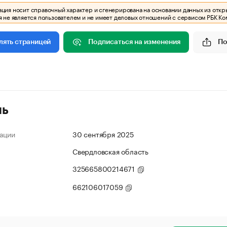
ия носит справочный характер и сгенерирована на основании данных из откр
 не является пользователем и не имеет деловых отношений с сервисом РБК Ко
Подписаться на изменения
По
лять страницей
ль
ации
30 сентября 2025
Свердловская область
325665800214671
662106017059