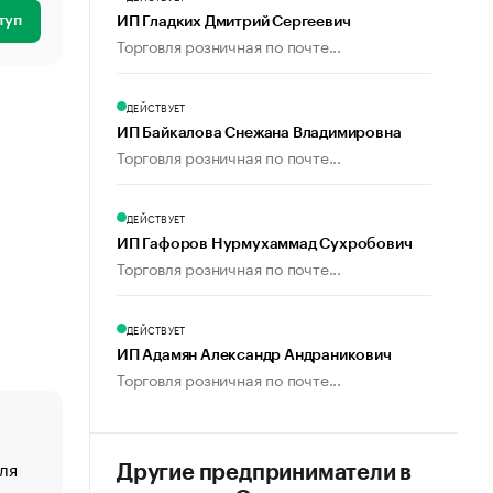
туп
ИП Гладких Дмитрий Сергеевич
Торговля розничная по почте...
ДЕЙСТВУЕТ
ИП Байкалова Снежана Владимировна
Торговля розничная по почте...
ДЕЙСТВУЕТ
ИП Гафоров Нурмухаммад Сухробович
Торговля розничная по почте...
ДЕЙСТВУЕТ
ИП Адамян Александр Андраникович
Торговля розничная по почте...
ля
«От спорта тело стареет иначе». Как живет глава ко
Другие предприниматели в
создавшей GTA