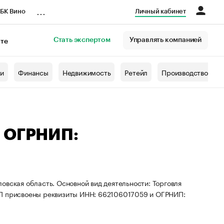
...
БК Вино
Личный кабинет
Стать экспертом
Управлять компанией
кте
азета
жи
Финансы
Недвижимость
Ретейл
Производство
— ОГРНИП:
овская область. Основной вид деятельности: Торговля
ИП присвоены реквизиты ИНН: 662106017059 и ОГРНИП: