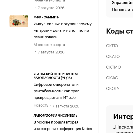
Управляйт
7 августа 2026
Повышайте
МФК «САММИТ»
Импульсивные покупки: почему
мы тратим деньги на то, что не
Коды с
планировали
Мнение эксперта
ОКПО
7 августа 2026
ОКАТО
ОКТМО
УРАЛЬСКИЙ ЦЕНТР СИСТЕМ
ОКФС
БЕЗОПАСНОСТИ (УЦСБ)
Цифровой суверенитет и
ОКОГУ
рентабельность: как Урал
превращается в ИТ-хаб
Новость
7 августа 2026
Интер
ЛАБОРАТОРИЯ ЧИСЛИТЕЛЬ
В Москве прошла вторая
Насколь
инженерная конференция Kuber
лидеро