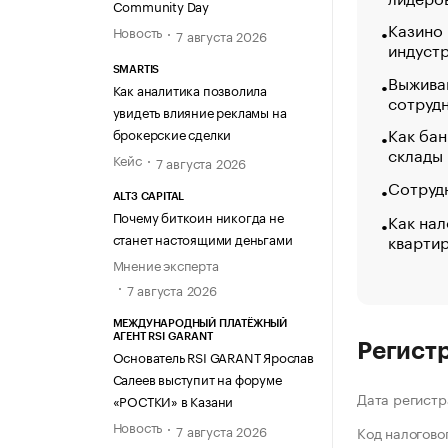
Community Day
Казино
Новость
7 августа 2026
индуст
SMARTIS
Выжива
Как аналитика позволила
сотруд
увидеть влияние рекламы на
Как бан
брокерские сделки
склады
Кейс
7 августа 2026
Сотрудн
ALT3 CAPITAL
Почему биткоин никогда не
Как нал
кварти
станет настоящими деньгами
Мнение эксперта
7 августа 2026
МЕЖДУНАРОДНЫЙ ПЛАТЁЖНЫЙ
АГЕНТ RSI GARANT
Регист
Основатель RSI GARANT Ярослав
Салеев выступит на форуме
Дата регистр
«РОСТКИ» в Казани
Новость
7 августа 2026
Код налогово