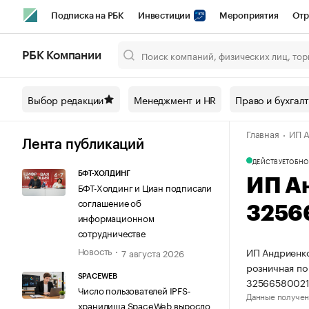
Подписка на РБК
Инвестиции
Мероприятия
Отр
Спорт
Школа управления РБК
РБК Образование
РБ
РБК Компании
Город
Стиль
Крипто
РБК Бизнес-среда
Дискусси
Выбор редакции
Менеджмент и HR
Право и бухгал
Спецпроекты СПб
Конференции СПб
Спецпроекты
Главная
ИП А
Технологии и медиа
Финансы
Рынок наличной валют
Лента публикаций
ДЕЙСТВУЕТ
ОБНО
БФТ-ХОЛДИНГ
ИП А
БФТ-Холдинг и Циан подписали
соглашение об
3256
информационном
сотрудничестве
Новость
ИП Андриенко
7 августа 2026
розничная по
SPACEWEB
32566580021
Число пользователей IPFS-
Данные получен
хранилища SpaceWeb выросло