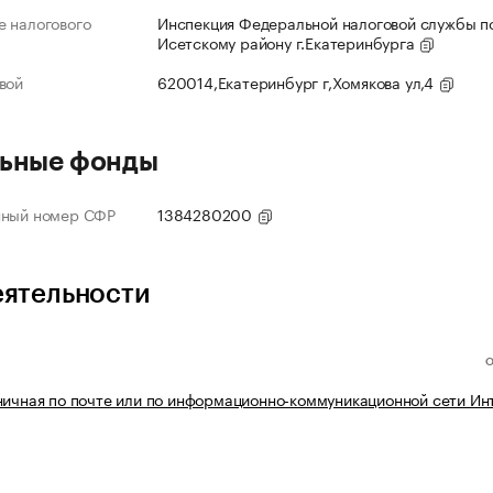
 налогового
Инспекция Федеральной налоговой службы по
Исетскому району г.Екатеринбурга
вой
620014,Екатеринбург г,Хомякова ул,4
ьные фонды
нный номер СФР
1384280200
еятельности
ничная по почте или по информационно-коммуникационной сети Ин