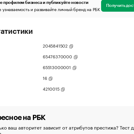
е профилем бизнеса и публикуйте новости
Получить дос
 узнаваемость и развивайте личный бренд на РБК
татистики
2045841502
65476370000
65513000001
16
4210015
есное на РБК
ко ваш авторитет зависит от атрибутов престижа? Тест д
в