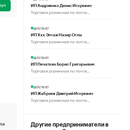
туп
ИП Андриенко Денис Игоревич
Торговля розничная по почте...
ДЕЙСТВУЕТ
ИП Ххх Элтаж Назир Оглы
Торговля розничная по почте...
ДЕЙСТВУЕТ
ИП Печаткин Борис Григорьевич
Торговля розничная по почте...
ДЕЙСТВУЕТ
ИП Жабреев Дмитрий Игоревич
Торговля розничная по почте...
ля
«От спорта тело стареет иначе». Как живет глава ко
Другие предприниматели в
создавшей GTA