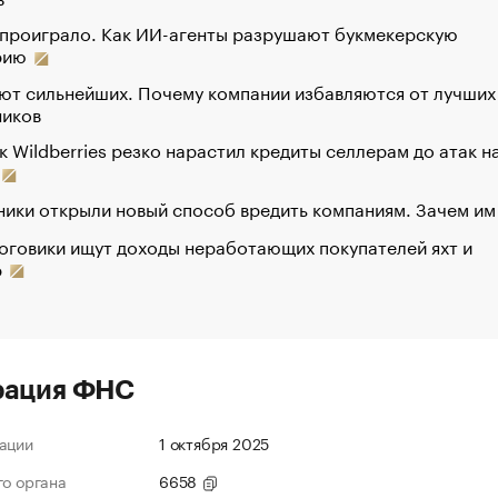
 проиграло. Как ИИ-агенты разрушают букмекерскую
рию
ют сильнейших. Почему компании избавляются от лучших
ников
к Wildberries резко нарастил кредиты селлерам до атак н
ики открыли новый способ вредить компаниям. Зачем им
оговики ищут доходы неработающих покупателей яхт и
р
рация ФНС
ации
1 октября 2025
го органа
6658