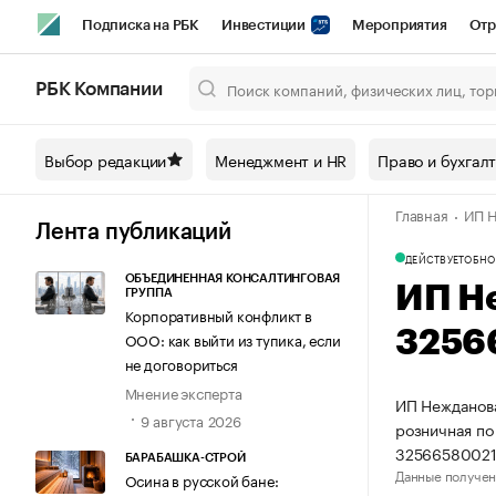
Подписка на РБК
Инвестиции
Мероприятия
Отр
Спорт
Школа управления РБК
РБК Образование
РБ
РБК Компании
Город
Стиль
Крипто
РБК Бизнес-среда
Дискусси
Выбор редакции
Менеджмент и HR
Право и бухгал
Спецпроекты СПб
Конференции СПб
Спецпроекты
Главная
ИП Н
Технологии и медиа
Финансы
Рынок наличной валют
Лента публикаций
ДЕЙСТВУЕТ
ОБНО
ОБЪЕДИНЕННАЯ КОНСАЛТИНГОВАЯ
ИП Н
ГРУППА
Корпоративный конфликт в
3256
ООО: как выйти из тупика, если
не договориться
Мнение эксперта
ИП Нежданова
9 августа 2026
розничная по
32566580021
БАРАБАШКА-СТРОЙ
Данные получен
Осина в русской бане: