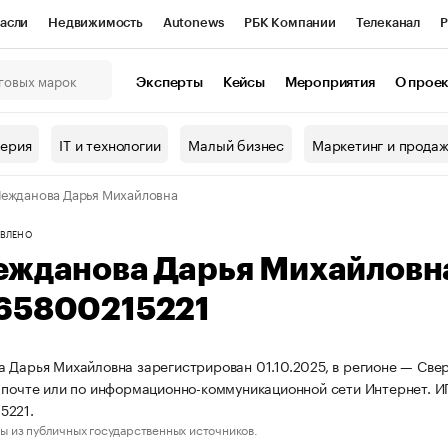
асли
Недвижимость
Autonews
РБК Компании
Телеканал
Р
К Курсы
РБК Life
Тренды
Визионеры
Национальные проекты
Эксперты
Кейсы
Мероприятия
О прое
онный клуб
Исследования
Кредитные рейтинги
Франшизы
Г
терия
IT и технологии
Малый бизнес
Маркетинг и прода
Проверка контрагентов
Политика
Экономика
Бизнес
ежданова Дарья Михайловна
ы
ВЛЕНО
ежданова Дарья Михайловн
65800215221
 Дарья Михайловна зарегистрирован 01.10.2025, в регионе — Свер
 почте или по информационно-коммуникационной сети Интернет.
5221.
ы из публичных государственных источников.