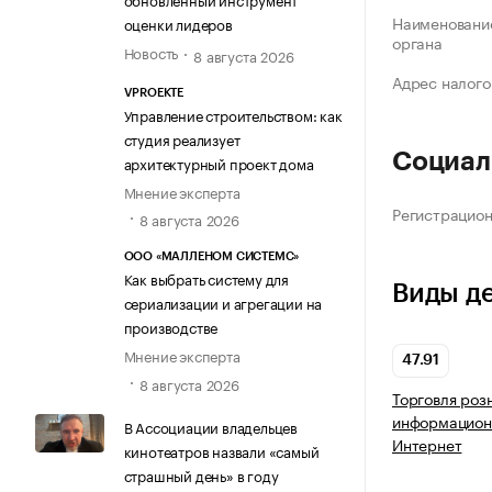
Наименование
оценки лидеров
органа
Новость
8 августа 2026
Адрес налого
VPROEKTE
Управление строительством: как
студия реализует
Социал
архитектурный проект дома
Мнение эксперта
Регистрацио
8 августа 2026
ООО «МАЛЛЕНОМ СИСТЕМС»
Как выбрать систему для
Виды д
сериализации и агрегации на
производстве
Мнение эксперта
47.91
8 августа 2026
Торговля роз
информацион
В Ассоциации владельцев
Интернет
кинотеатров назвали «самый
страшный день» в году