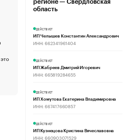
регионе — Свердловская
«Деньги будут не нужны»: что рассказал Маск в инт
область
Economist
Функции менеджмента: пять ключевых основ эффект
ДЕЙСТВУЕТ
управления
ИП Челышев Константин Александрович
а
ЕС разрешил конфискацию российской нефти — чем
ИНН: 662341961404
Москва
 это
Стресс обеспеченных людей: почему рост доходов 
ДЕЙСТВУЕТ
счастья
ИП Жабреев Дмитрий Игоревич
Что обвинения против Павла Дурова значат для Tele
ИНН: 665819284655
пользователей
ДЕЙСТВУЕТ
ИП Хомутова Екатерина Владимировна
ИНН: 667417660857
ДЕЙСТВУЕТ
ИП Кузнецова Кристина Вячеславовна
ИНН: 660903071529