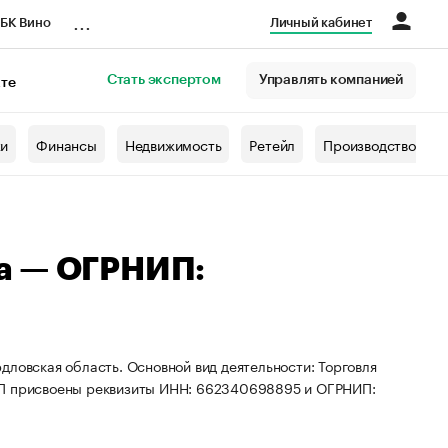
...
БК Вино
Личный кабинет
Стать экспертом
Управлять компанией
кте
азета
жи
Финансы
Недвижимость
Ретейл
Производство
а — ОГРНИП:
дловская область. Основной вид деятельности: Торговля
 ИП присвоены реквизиты ИНН: 662340698895 и ОГРНИП: