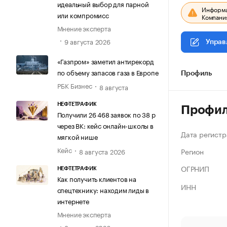
идеальный выбор для парной
Информац
или компромисс
Компания
Мнение эксперта
9 августа 2026
Управ
«Газпром» заметил антирекорд
по объему запасов газа в Европе
Профиль
РБК Бизнес
8 августа
НЕФТЕТРАФИК
Профи
Получили 26 468 заявок по 38 р
через ВК: кейс онлайн-школы в
Дата регистр
мягкой нише
Кейс
Регион
8 августа 2026
ОГРНИП
НЕФТЕТРАФИК
Как получить клиентов на
ИНН
спецтехнику: находим лиды в
интернете
Мнение эксперта
8 августа 2026