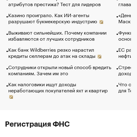
атрибутов престижа? Тест для лидеров
глава к
Казино проиграло. Как ИИ-агенты
«Деньги
разрушают букмекерскую индустрию
Маск в 
Выживают сильнейших. Почему компании
Функции
избавляются от лучших сотрудников
основ э
Как банк Wildberries резко нарастил
ЕС раз
кредиты селлерам до атак на склады
нефти —
Сотрудники открыли новый способ вредить
Стресс 
компаниям. Зачем им это
доходов
Как налоговики ищут доходы
Что обв
неработающих покупателей яхт и квартир
для Tel
Регистрация ФНС