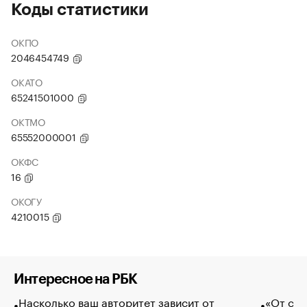
Коды статистики
ОКПО
2046454749
ОКАТО
65241501000
ОКТМО
65552000001
ОКФС
16
ОКОГУ
4210015
Интересное на РБК
Насколько ваш авторитет зависит от
«От спо