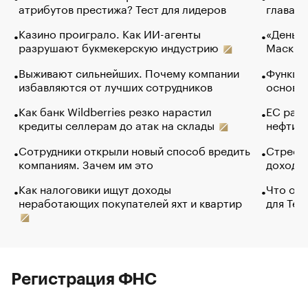
атрибутов престижа? Тест для лидеров
глава к
Казино проиграло. Как ИИ-агенты
«Деньги
разрушают букмекерскую индустрию
Маск в 
Выживают сильнейших. Почему компании
Функции
избавляются от лучших сотрудников
основ э
Как банк Wildberries резко нарастил
ЕС раз
кредиты селлерам до атак на склады
нефти —
Сотрудники открыли новый способ вредить
Стресс 
компаниям. Зачем им это
доходов
Как налоговики ищут доходы
Что обв
неработающих покупателей яхт и квартир
для Tel
Регистрация ФНС