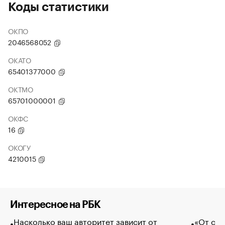
Коды статистики
ОКПО
2046568052
ОКАТО
65401377000
ОКТМО
65701000001
ОКФС
16
ОКОГУ
4210015
Интересное на РБК
Насколько ваш авторитет зависит от
«От спо