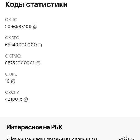
Коды статистики
ОКПО
2046568109
ОКАТО
65540000000
ОКТМО
65752000001
ОКФС
16
ОКОГУ
4210015
Интересное на РБК
Насколько ваш авторитет зависит от
«От спо