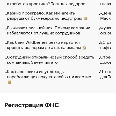
атрибутов престижа? Тест для лидеров
глава к
Казино проиграло. Как ИИ-агенты
«Деньги
разрушают букмекерскую индустрию
Маск в 
Выживают сильнейших. Почему компании
Функции
избавляются от лучших сотрудников
основ э
Как банк Wildberries резко нарастил
ЕС раз
кредиты селлерам до атак на склады
нефти —
Сотрудники открыли новый способ вредить
Стресс 
компаниям. Зачем им это
доходов
Как налоговики ищут доходы
Что обв
неработающих покупателей яхт и квартир
для Tel
Регистрация ФНС