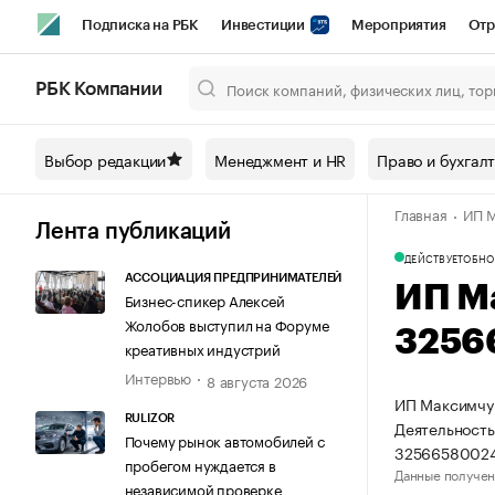
Подписка на РБК
Инвестиции
Мероприятия
Отр
Спорт
Школа управления РБК
РБК Образование
РБ
РБК Компании
Город
Стиль
Крипто
РБК Бизнес-среда
Дискусси
Выбор редакции
Менеджмент и HR
Право и бухгал
Спецпроекты СПб
Конференции СПб
Спецпроекты
Главная
ИП М
Технологии и медиа
Финансы
Рынок наличной валют
Лента публикаций
ДЕЙСТВУЕТ
ОБНО
АССОЦИАЦИЯ ПРЕДПРИНИМАТЕЛЕЙ
ИП М
Бизнес-спикер Алексей
Жолобов выступил на Форуме
3256
креативных индустрий
Интервью
8 августа 2026
ИП Максимчук
RULIZOR
Деятельность
Почему рынок автомобилей с
32566580024
пробегом нуждается в
Данные получен
независимой проверке