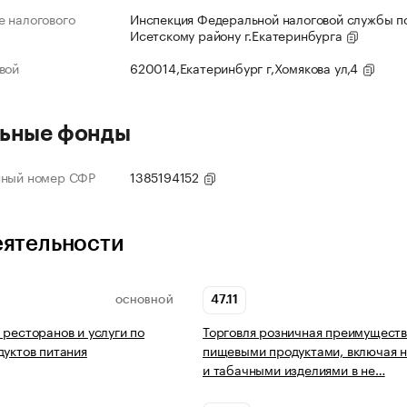
 налогового
Инспекция Федеральной налоговой службы по
Исетскому району г.Екатеринбурга
вой
620014,Екатеринбург г,Хомякова ул,4
ьные фонды
нный номер СФР
1385194152
еятельности
47.11
ОСНОВНОЙ
 ресторанов и услуги по
Торговля розничная преимущест
дуктов питания
пищевыми продуктами, включая н
и табачными изделиями в не…