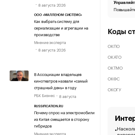
Управляйт
8 августа 2026
Повышайте
ООО «МАЛЛЕНОМ СИСТЕМС»
Как выбрать систему для
сериализации и агрегации на
Коды с
производстве
Мнение эксперта
ОКПО
8 августа 2026
ОКАТО
ОКТМО
В Ассоциации владельцев
ОКФС
кинотеатров назвали «самый
страшный день» в году
ОКОГУ
РБК Бизнес
8 августа
RUSSIFICATION.RU
Почему спрос на электромобили
Интер
из Китая смещается в сторону
гибридов
Насколь
лидеро
Мнение эксперта