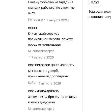
Почему московские зарядные
47.21
станции работают не в полную
Торговля роз
силу
в специализи
Интервью
7 августа 2026
RICCHE
Клиентский сервис в
премиальной мебели: почему
продают не продавцы
Мнение эксперта
7 августа 2026
ООО ПРАВОВОЙ ЦЕНТР «ЭКСПЕРТ»
Как взыскать ущерб,
причиненный дропперами
Кейс
7 августа 2026
ООО «МЕДИА-ДОКТОР»
Зачем FMCG-бренду ТВ-реклама
в эпоху диджитал
Мнение эксперта