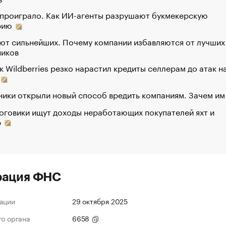
 проиграло. Как ИИ-агенты разрушают букмекерскую
рию
ют сильнейших. Почему компании избавляются от лучших
ников
к Wildberries резко нарастил кредиты селлерам до атак н
ики открыли новый способ вредить компаниям. Зачем им
оговики ищут доходы неработающих покупателей яхт и
р
рация ФНС
ации
29 октября 2025
го органа
6658