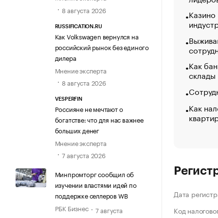
8 августа 2026
Казино
индуст
RUSSIFICATION.RU
Как Volkswagen вернулся на
Выжива
российский рынок без единого
сотруд
дилера
Как бан
Мнение эксперта
склады
8 августа 2026
Сотрудн
VESPERFIN
Как нал
Россияне не мечтают о
кварти
богатстве: что для нас важнее
больших денег
Мнение эксперта
7 августа 2026
Регист
Минпромторг сообщил об
изучении властями идей по
Дата регистр
поддержке селлеров WB
РБК Бизнес
7 августа
Код налогово