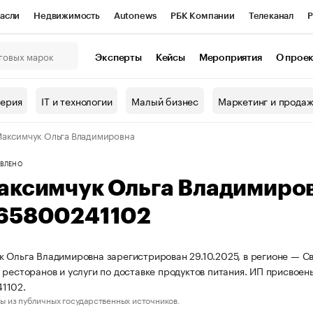
асли
Недвижимость
Autonews
РБК Компании
Телеканал
Р
К Курсы
РБК Life
Тренды
Визионеры
Национальные проекты
Эксперты
Кейсы
Мероприятия
О прое
онный клуб
Исследования
Кредитные рейтинги
Франшизы
Г
терия
IT и технологии
Малый бизнес
Маркетинг и прода
Проверка контрагентов
Политика
Экономика
Бизнес
аксимчук Ольга Владимировна
ы
ВЛЕНО
аксимчук Ольга Владимиро
65800241102
 Ольга Владимировна зарегистрирован 29.10.2025, в регионе — Св
 ресторанов и услуги по доставке продуктов питания. ИП присвое
1102.
ы из публичных государственных источников.