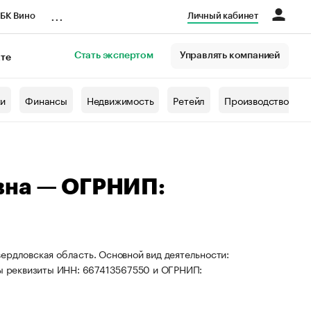
...
БК Вино
Личный кабинет
Стать экспертом
Управлять компанией
кте
азета
жи
Финансы
Недвижимость
Ретейл
Производство
вна — ОГРНИП:
ердловская область. Основной вид деятельности:
ны реквизиты ИНН: 667413567550 и ОГРНИП: