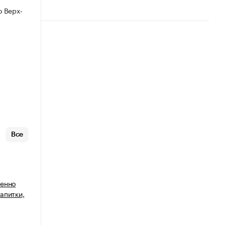
 Верх-
Все
венно
апитки,