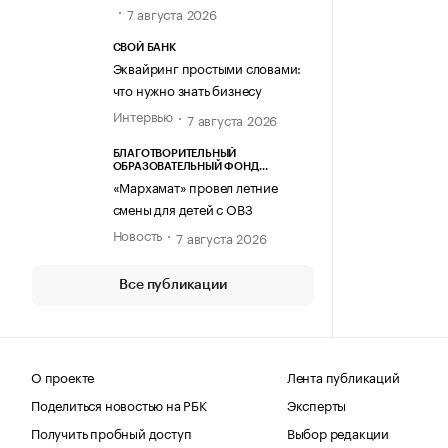
7 августа 2026
СВОЙ БАНК
Эквайринг простыми словами:
что нужно знать бизнесу
Интервью
7 августа 2026
БЛАГОТВОРИТЕЛЬНЫЙ
ОБРАЗОВАТЕЛЬНЫЙ ФОНД
«МАРХАМАТ»
«Мархамат» провел летние
смены для детей с ОВЗ
Новость
7 августа 2026
Все публикации
О проекте
Лента публикаций
Поделиться новостью на РБК
Эксперты
Получить пробный доступ
Выбор редакции