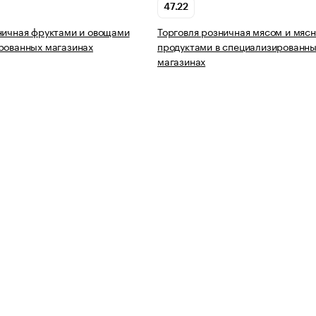
47.22
ничная фруктами и овощами
Торговля розничная мясом и мяс
рованных магазинах
продуктами в специализированн
магазинах