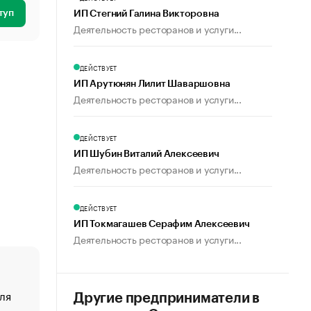
туп
ИП Стегний Галина Викторовна
Деятельность ресторанов и услуги...
ДЕЙСТВУЕТ
ИП Арутюнян Лилит Шаваршовна
Деятельность ресторанов и услуги...
ДЕЙСТВУЕТ
ИП Шубин Виталий Алексеевич
Деятельность ресторанов и услуги...
ДЕЙСТВУЕТ
ИП Токмагашев Серафим Алексеевич
Деятельность ресторанов и услуги...
ля
«От спорта тело стареет иначе». Как живет глава ко
Другие предприниматели в
создавшей GTA