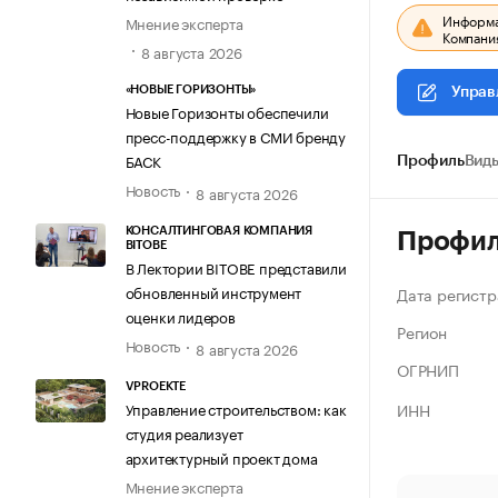
Информац
Мнение эксперта
Компания
8 августа 2026
«НОВЫЕ ГОРИЗОНТЫ»
Управ
Новые Горизонты обеспечили
пресс-поддержку в СМИ бренду
БАСК
Профиль
Виды
Новость
8 августа 2026
КОНСАЛТИНГОВАЯ КОМПАНИЯ
Профи
BITOBE
В Лектории BITOBE представили
обновленный инструмент
Дата регистр
оценки лидеров
Регион
Новость
8 августа 2026
ОГРНИП
VPROEKTE
ИНН
Управление строительством: как
студия реализует
архитектурный проект дома
Мнение эксперта