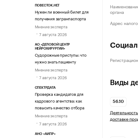
Наименование
ПОВЕСТОК.НЕТ
Нужен ли военный билет для
органа
получения загранпаспорта
Адрес налого
Мнение эксперта
7 августа 2026
Социал
АО «ДЕЛОВОЙ ЦЕНТР
НЕЙРОХИРУРГИИ»
Судорожные приступы: что
Регистрацио
нужно знать пациенту
Мнение эксперта
7 августа 2026
Виды д
СПЕКТРДАТА
Проверка кандидатов для
кадрового агентства: как
56.10
повысить качество отбора
Деятельность
Мнение эксперта
доставке про
7 августа 2026
АНО «АИПР»