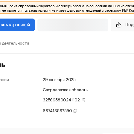
ия носит справочный характер и сгенерирована на основании данных из откр
 не является пользователем и не имеет деловых отношений с сервисом РБК Ко
Под
лять страницей
 деятельности
ль
ации
29 октября 2025
Свердловская область
325665800241102
667413567550