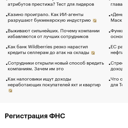
атрибутов престижа? Тест для лидеров
глава к
Казино проиграло. Как ИИ-агенты
«Деньги
разрушают букмекерскую индустрию
Маск в 
Выживают сильнейших. Почему компании
Функции
избавляются от лучших сотрудников
основ э
Как банк Wildberries резко нарастил
ЕС раз
кредиты селлерам до атак на склады
нефти —
Сотрудники открыли новый способ вредить
Стресс 
компаниям. Зачем им это
доходов
Как налоговики ищут доходы
Что обв
неработающих покупателей яхт и квартир
для Tel
Регистрация ФНС