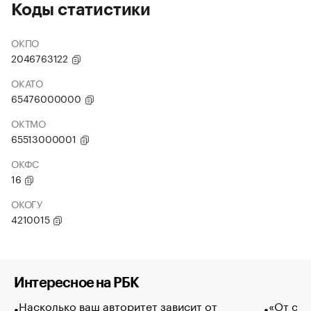
Коды статистики
ОКПО
2046763122
ОКАТО
65476000000
ОКТМО
65513000001
ОКФС
16
ОКОГУ
4210015
Интересное на РБК
Насколько ваш авторитет зависит от
«От спо