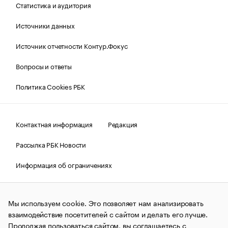
Статистика и аудитория
Источники данных
Источник отчетности Контур.Фокус
Вопросы и ответы
Политика Cookies РБК
Контактная информация
Редакция
Рассылка РБК Новости
Информация об ограничениях
Правовая информация
О соблюдении авторских прав
Мы используем cookie. Это позволяет нам анализировать
© АО «РОСБИЗНЕСКОНСАЛТИНГ»,
1995–2026.
Сообщения
и материалы информационного агентства «РБК»
взаимодействие посетителей с сайтом и делать его лучше.
(зарегистрировано Федеральной службой по надзору в сфере
Продолжая пользоваться сайтом, вы соглашаетесь с