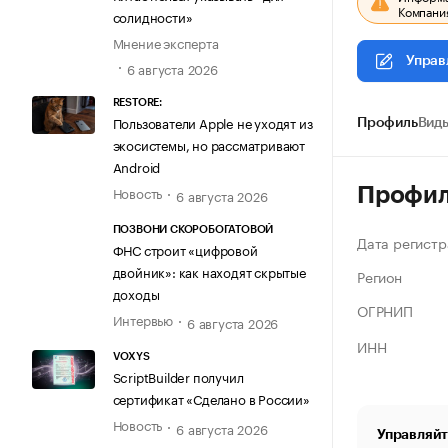
Компания
солидности»
Мнение эксперта
Управ
6 августа 2026
RESTORE:
Пользователи Apple не уходят из
Профиль
Виды
экосистемы, но рассматривают
Android
Новость
Профи
6 августа 2026
ПОЗВОНИ СКОРОБОГАТОВОЙ
Дата регистр
ФНС строит «цифровой
двойник»: как находят скрытые
Регион
доходы
ОГРНИП
Интервью
6 августа 2026
ИНН
VOXYS
ScriptBuilder получил
сертификат «Сделано в России»
Новость
6 августа 2026
Управляйт