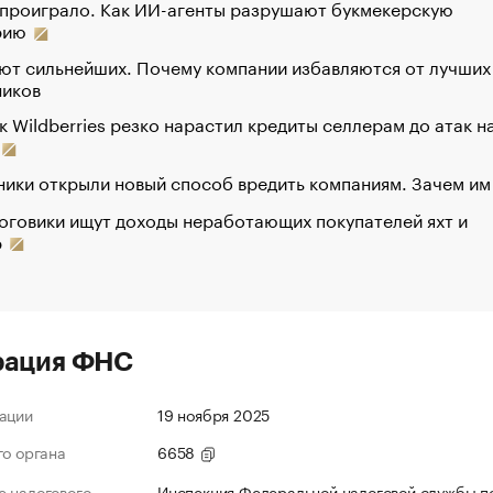
 проиграло. Как ИИ-агенты разрушают букмекерскую
рию
ют сильнейших. Почему компании избавляются от лучших
ников
к Wildberries резко нарастил кредиты селлерам до атак н
ики открыли новый способ вредить компаниям. Зачем им
оговики ищут доходы неработающих покупателей яхт и
р
рация ФНС
ации
19 ноября 2025
го органа
6658
 налогового
Инспекция Федеральной налоговой службы по