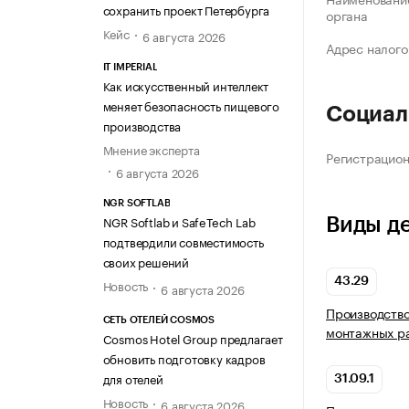
сохранить проект Петербурга
органа
Кейс
6 августа 2026
Адрес налого
IT IMPERIAL
Как искусственный интеллект
меняет безопасность пищевого
Социал
производства
Мнение эксперта
Регистрацио
6 августа 2026
NGR SOFTLAB
NGR Softlab и SafeTech Lab
Виды д
подтвердили совместимость
своих решений
43.29
Новость
6 августа 2026
Производство
СЕТЬ ОТЕЛЕЙ COSMOS
монтажных р
Cosmos Hotel Group предлагает
обновить подготовку кадров
для отелей
31.09.1
Новость
6 августа 2026