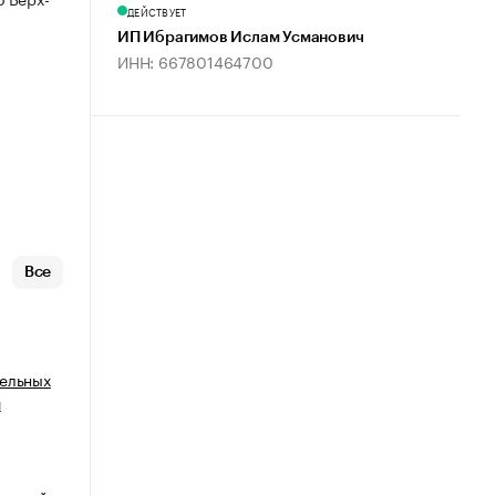
ДЕЙСТВУЕТ
ИП Ибрагимов Ислам Усманович
ИНН: 667801464700
Все
тельных
й