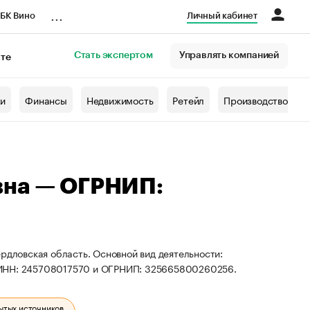
...
БК Вино
Личный кабинет
Стать экспертом
Управлять компанией
кте
азета
жи
Финансы
Недвижимость
Ретейл
Производство
вна — ОГРНИП:
рдловская область. Основной вид деятельности:
ы ИНН: 245708017570 и ОГРНИП: 325665800260256.
ытых источников.