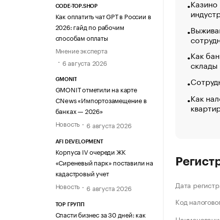
Казино
CODE-TOP.SHOP
индуст
Как оплатить чат GPT в России в
2026: гайд по рабочим
Выжива
способам оплаты
сотруд
Мнение эксперта
Как бан
6 августа 2026
склады
Сотрудн
GMONIT
GMONIT отметили на карте
Как нал
CNews «Импортозамещение в
кварти
банках — 2026»
Новость
6 августа 2026
AFI DEVELOPMENT
Корпуса IV очереди ЖК
Регист
«Сиреневый парк» поставили на
кадастровый учет
Дата регистр
Новость
6 августа 2026
Код налогово
ТОР ГРУПП
Спасти бизнес за 30 дней: как
Наименование