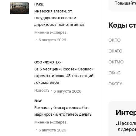
Повышайте
НАКД
Инверсия власти: от
государства к советам
директоров техногигантов
Коды с
Мнение эксперта
ОКПО
6 августа 2026
ОКАТО
ОКТМО
ООО «ЛОКОТЕХ»
За 6 месяцев «ЛокоТех-Сервис»
ОКФС
отремонтировал 45 тыс. секций
локомотивов
ОКОГУ
Новость
6 августа 2026
BNW
Реклама у блогера вышла без
Интер
маркировки: что теперь делать
Насколь
Мнение эксперта
лидеро
6 августа 2026