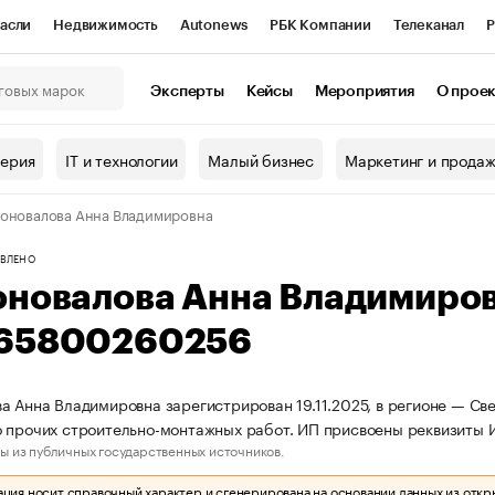
асли
Недвижимость
Autonews
РБК Компании
Телеканал
Р
К Курсы
РБК Life
Тренды
Визионеры
Национальные проекты
Эксперты
Кейсы
Мероприятия
О прое
онный клуб
Исследования
Кредитные рейтинги
Франшизы
Г
терия
IT и технологии
Малый бизнес
Маркетинг и прода
Проверка контрагентов
Политика
Экономика
Бизнес
оновалова Анна Владимировна
ы
ВЛЕНО
оновалова Анна Владимиро
65800260256
а Анна Владимировна зарегистрирован 19.11.2025, в регионе — Све
о прочих строительно-монтажных работ. ИП присвоены реквизит
ы из публичных государственных источников.
ия носит справочный характер и сгенерирована на основании данных из откр