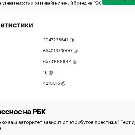
 узнаваемость и развивайте личный бренд на РБК
татистики
2047238641
65401373000
65701000001
16
4210015
есное на РБК
ко ваш авторитет зависит от атрибутов престижа? Тест д
в