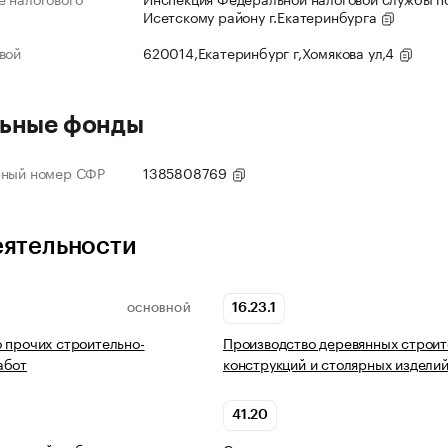
Исетскому району г.Екатеринбурга
вой
620014,Екатеринбург г,Хомякова ул,4
ьные фонды
нный номер СФР
1385808769
еятельности
16.23.1
ОСНОВНОЙ
 прочих строительно-
Производство деревянных строи
абот
конструкций и столярных издели
41.20