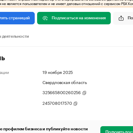
 не является пользователем и не имеет деловых отношений с сервисом РБК Ко
Подписаться на изменения
По
лять страницей
 деятельности
ль
ации
19 ноября 2025
Свердловская область
325665800260256
245708017570
е профилем бизнеса и публикуйте новости
Получить дос