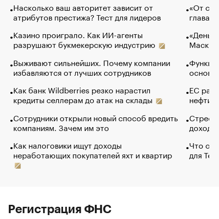
Насколько ваш авторитет зависит от
«От спо
атрибутов престижа? Тест для лидеров
глава к
Казино проиграло. Как ИИ-агенты
«Деньги
разрушают букмекерскую индустрию
Маск в 
Выживают сильнейших. Почему компании
Функции
избавляются от лучших сотрудников
основ э
Как банк Wildberries резко нарастил
ЕС раз
кредиты селлерам до атак на склады
нефти —
Сотрудники открыли новый способ вредить
Стресс 
компаниям. Зачем им это
доходов
Как налоговики ищут доходы
Что обв
неработающих покупателей яхт и квартир
для Tel
Регистрация ФНС