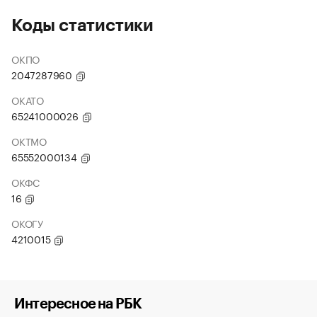
Коды статистики
ОКПО
2047287960
ОКАТО
65241000026
ОКТМО
65552000134
ОКФС
16
ОКОГУ
4210015
Интересное на РБК