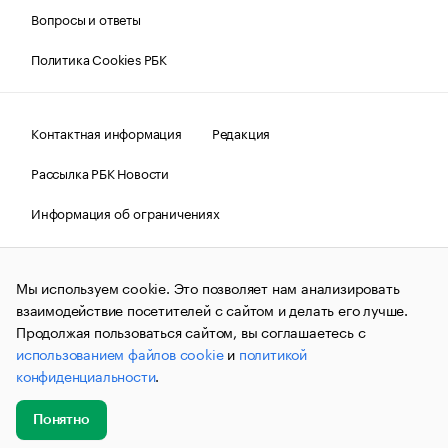
Вопросы и ответы
Политика Cookies РБК
Контактная информация
Редакция
Рассылка РБК Новости
Информация об ограничениях
Правовая информация
О соблюдении авторских прав
Мы используем cookie. Это позволяет нам анализировать
© АО «РОСБИЗНЕСКОНСАЛТИНГ»,
1995–2026.
Сообщения
и материалы информационного агентства «РБК»
взаимодействие посетителей с сайтом и делать его лучше.
(зарегистрировано Федеральной службой по надзору в сфере
Продолжая пользоваться сайтом, вы соглашаетесь с
связи, информационных технологий и массовых
использованием файлов cookie
и
политикой
коммуникаций (Роскомнадзор) 09.12.2015 за номером ИА
№ФС77-63848) сопровождаются пометкой «РБК». Отдельные
конфиденциальности
.
публикации могут содержать информацию,
не предназначенную для пользователей
до 18 лет.
companycardsfeedback@rbc.ru
Понятно
Добавить