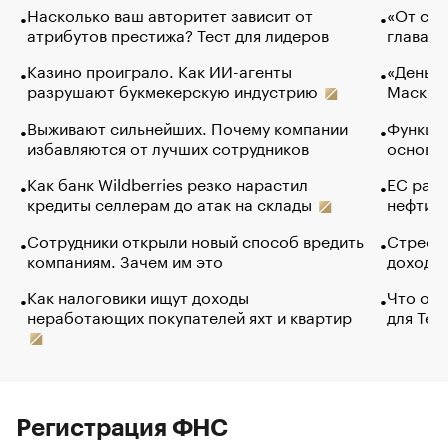
Насколько ваш авторитет зависит от
«От спо
атрибутов престижа? Тест для лидеров
глава к
Казино проиграло. Как ИИ-агенты
«Деньги
разрушают букмекерскую индустрию
Маск в 
Выживают сильнейших. Почему компании
Функции
избавляются от лучших сотрудников
основ э
Как банк Wildberries резко нарастил
ЕС раз
кредиты селлерам до атак на склады
нефти —
Сотрудники открыли новый способ вредить
Стресс 
компаниям. Зачем им это
доходов
Как налоговики ищут доходы
Что обв
неработающих покупателей яхт и квартир
для Tel
Регистрация ФНС