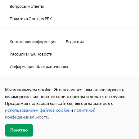
Вопросы и ответы
Политика Cookies РБК
Контактная информация
Редакция
Рассылка РБК Новости
Информация об ограничениях
Правовая информация
О соблюдении авторских прав
Мы используем cookie. Это позволяет нам анализировать
© АО «РОСБИЗНЕСКОНСАЛТИНГ»,
1995–2026.
Сообщения
и материалы информационного агентства «РБК»
взаимодействие посетителей с сайтом и делать его лучше.
(зарегистрировано Федеральной службой по надзору в сфере
Продолжая пользоваться сайтом, вы соглашаетесь с
связи, информационных технологий и массовых
использованием файлов cookie
и
политикой
коммуникаций (Роскомнадзор) 09.12.2015 за номером ИА
№ФС77-63848) сопровождаются пометкой «РБК». Отдельные
конфиденциальности
.
публикации могут содержать информацию,
не предназначенную для пользователей
до 18 лет.
companycardsfeedback@rbc.ru
Понятно
Добавить