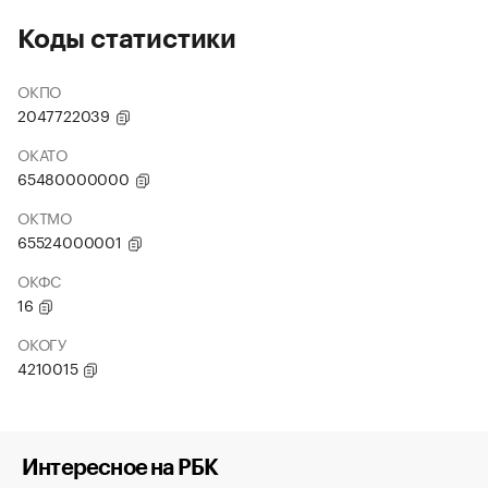
Коды статистики
ОКПО
2047722039
ОКАТО
65480000000
ОКТМО
65524000001
ОКФС
16
ОКОГУ
4210015
Интересное на РБК