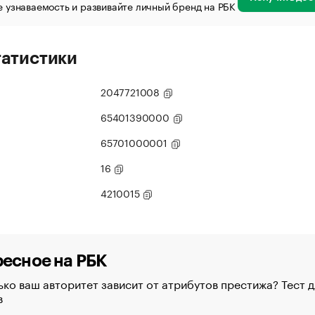
 узнаваемость и развивайте личный бренд на РБК
татистики
2047721008
65401390000
65701000001
16
4210015
есное на РБК
ко ваш авторитет зависит от атрибутов престижа? Тест д
в