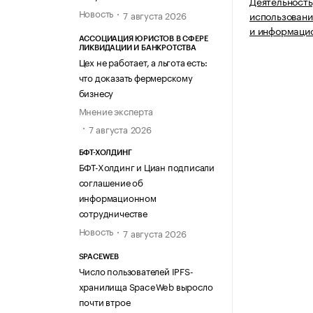
Деятельность
Новость
7 августа 2026
использовани
и информацио
АССОЦИАЦИЯ ЮРИСТОВ В СФЕРЕ
ЛИКВИДАЦИИ И БАНКРОТСТВА
Цех не работает, а льгота есть:
что доказать фермерскому
бизнесу
Мнение эксперта
7 августа 2026
БФТ-ХОЛДИНГ
БФТ-Холдинг и Циан подписали
соглашение об
информационном
сотрудничестве
Новость
7 августа 2026
SPACEWEB
Число пользователей IPFS-
хранилища SpaceWeb выросло
почти втрое