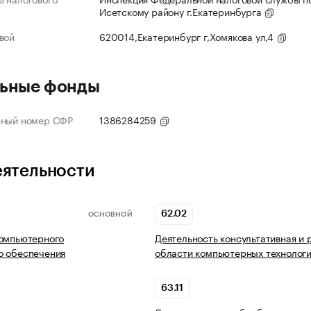
Исетскому району г.Екатеринбурга
вой
620014,Екатеринбург г,Хомякова ул,4
ьные фонды
нный номер СФР
1386284259
еятельности
62.02
ОСНОВНОЙ
компьютерного
Деятельность консультативная и 
о обеспечения
области компьютерных технолог
63.11