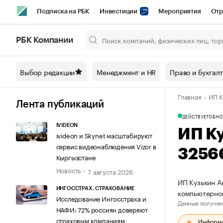
Подписка на РБК
Инвестиции
Мероприятия
Отр
Спорт
Школа управления РБК
РБК Образование
РБ
РБК Компании
Город
Стиль
Крипто
РБК Бизнес-среда
Дискусси
Выбор редакции
Менеджмент и HR
Право и бухгал
Спецпроекты СПб
Конференции СПб
Спецпроекты
Главная
ИП К
Технологии и медиа
Финансы
Рынок наличной валют
Лента публикаций
ДЕЙСТВУЕТ
ОБНО
IVIDEON
ИП К
ivideon и Skynet масштабируют
сервис видеонаблюдения Vizor в
3256
Кыргызстане
Новость
7 августа 2026
ИП Кузькин А
ИНГОССТРАХ. СТРАХОВАНИЕ
компьютерно
Исследование Ингосстраха и
Данные получен
НАФИ: 72% россиян доверяют
страховым компаниям
Информац