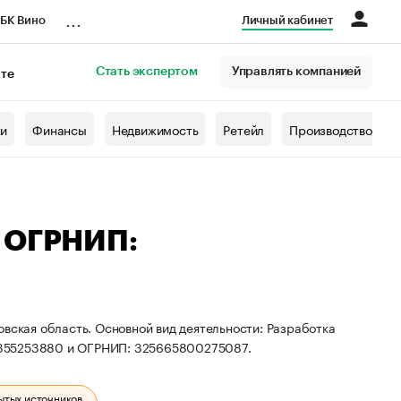
...
БК Вино
Личный кабинет
Стать экспертом
Управлять компанией
кте
азета
жи
Финансы
Недвижимость
Ретейл
Производство
— ОГРНИП:
овская область. Основной вид деятельности: Разработка
7355253880 и ОГРНИП: 325665800275087.
ытых источников.