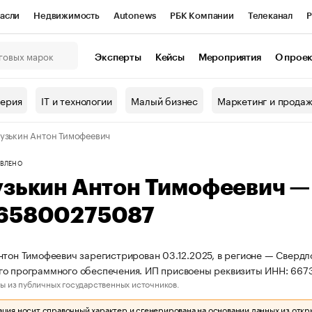
асли
Недвижимость
Autonews
РБК Компании
Телеканал
Р
К Курсы
РБК Life
Тренды
Визионеры
Национальные проекты
Эксперты
Кейсы
Мероприятия
О прое
онный клуб
Исследования
Кредитные рейтинги
Франшизы
Г
терия
IT и технологии
Малый бизнес
Маркетинг и прода
Проверка контрагентов
Политика
Экономика
Бизнес
узькин Антон Тимофеевич
ы
ВЛЕНО
узькин Антон Тимофеевич 
65800275087
нтон Тимофеевич зарегистрирован 03.12.2025, в регионе — Свердл
го программного обеспечения. ИП присвоены реквизиты ИНН: 66
ы из публичных государственных источников.
ия носит справочный характер и сгенерирована на основании данных из откр