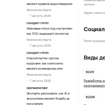
меняют правила водоотведения
органа
Мнение эксперта
Адрес налого
7 августа 2026
СТАНДАРТ ГРУПП
Ливневые стоки под контролем:
Социал
как ЛОС защищают экологию
Мнение эксперта
Регистрацио
7 августа 2026
СТАНДАРТ ГРУПП
Виды д
Стеклопластик против
коррозии: как композиты
меняют инженерные сети
62.01
Мнение эксперта
Разработка 
7 августа 2026
программног
СБЕРМАРКЕТИНГ
Эксперты рассказали, как AI и
экосистемы меняют борьбу за
62.09
покупателя