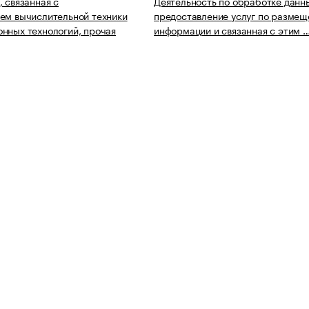
, связанная с
Деятельность по обработке данн
ем вычислительной техники
предоставление услуг по разме
нных технологий, прочая
информации и связанная с этим 