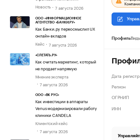
Компания
Новость
7 августа 2026
ООО «ИНФОРМАЦИОННОЕ
Управ
АГЕНТСТВО «БАНКИ.РУ»
Как Банки.ру переосмыслил UX
онлайн-вкладов
Профиль
Виды
Кейс
7 августа 2026
«СЛЕТАТЬ.РУ»
Профи
Как считать маркетинг, который
не продает напрямую
Дата регистр
Мнение эксперта
7 августа 2026
Регион
ООО «ВК РУС»
ОГРНИП
Как инвестиции в аппараты
ИНН
Venus модернизировали работу
клиники CANDELA
Клиентский кейс
7 августа 2026
Управляйт