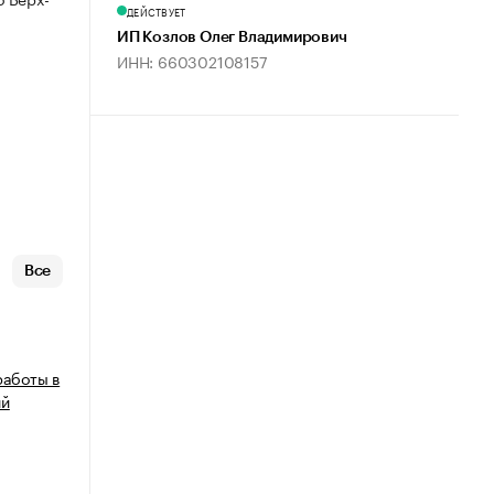
ДЕЙСТВУЕТ
ИП Козлов Олег Владимирович
ИНН: 660302108157
Все
работы в
ий