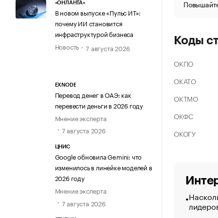
Повышайте
«ОНЛАНТА»
В новом выпуске «Пульс ИТ»:
почему ИИ становится
инфраструктурой бизнеса
Коды с
Новость
7 августа 2026
ОКПО
ОКАТО
EXNODE
Перевод денег в ОАЭ: как
ОКТМО
перевести деньги в 2026 году
ОКФС
Мнение эксперта
7 августа 2026
ОКОГУ
ЦНИС
Google обновила Gemini: что
изменилось в линейке моделей в
2026 году
Интер
Мнение эксперта
Насколь
7 августа 2026
лидеро