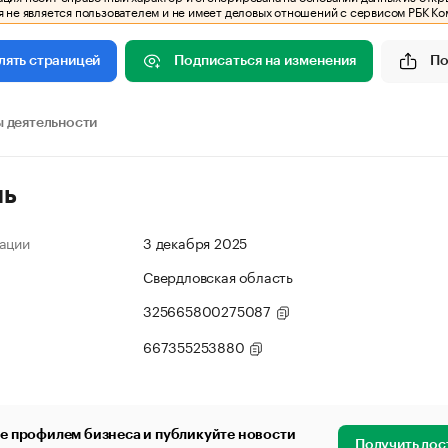
 не является пользователем и не имеет деловых отношений с сервисом РБК Ко
Подписаться на изменения
По
лять страницей
 деятельности
ль
ации
3 декабря 2025
Свердловская область
325665800275087
667355253880
е профилем бизнеса и публикуйте новости
Получить дос