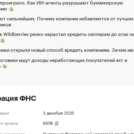
 проиграло. Как ИИ-агенты разрушают букмекерскую
рию
ют сильнейших. Почему компании избавляются от лучших
ников
к Wildberries резко нарастил кредиты селлерам до атак н
ики открыли новый способ вредить компаниям. Зачем им
оговики ищут доходы неработающих покупателей яхт и
р
рация ФНС
ации
3 декабря 2025
го органа
6658
 налогового
Инспекция Федеральной налоговой службы по