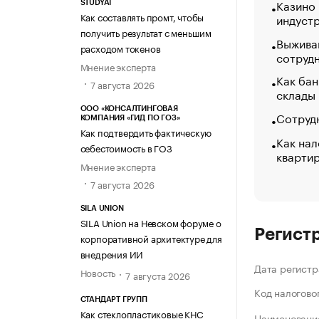
Казино
STUDYAI
Как составлять промт, чтобы
индуст
получить результат с меньшим
Выжива
расходом токенов
сотруд
Мнение эксперта
Как бан
7 августа 2026
склады
ООО «КОНСАЛТИНГОВАЯ
Сотрудн
КОМПАНИЯ «ГИД ПО ГОЗ»
Как подтвердить фактическую
Как нал
себестоимость в ГОЗ
кварти
Мнение эксперта
7 августа 2026
SILA UNION
SILA Union на Невском форуме о
Регист
корпоративной архитектуре для
внедрения ИИ
Дата регистр
Новость
7 августа 2026
Код налогово
СТАНДАРТ ГРУПП
Как стеклопластиковые КНС
Наименование