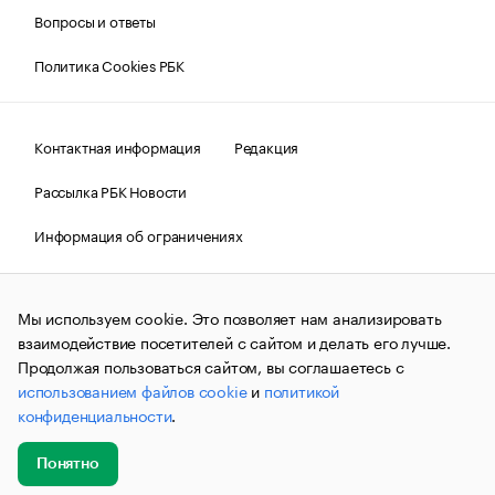
Вопросы и ответы
Политика Cookies РБК
Контактная информация
Редакция
Рассылка РБК Новости
Информация об ограничениях
Правовая информация
О соблюдении авторских прав
Мы используем cookie. Это позволяет нам анализировать
© АО «РОСБИЗНЕСКОНСАЛТИНГ»,
1995–2026.
Сообщения
и материалы информационного агентства «РБК»
взаимодействие посетителей с сайтом и делать его лучше.
(зарегистрировано Федеральной службой по надзору в сфере
Продолжая пользоваться сайтом, вы соглашаетесь с
связи, информационных технологий и массовых
использованием файлов cookie
и
политикой
коммуникаций (Роскомнадзор) 09.12.2015 за номером ИА
№ФС77-63848) сопровождаются пометкой «РБК». Отдельные
конфиденциальности
.
публикации могут содержать информацию,
не предназначенную для пользователей
до 18 лет.
companycardsfeedback@rbc.ru
Понятно
Добавить