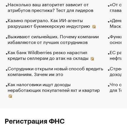
Насколько ваш авторитет зависит от
«От спо
атрибутов престижа? Тест для лидеров
глава к
Казино проиграло. Как ИИ-агенты
«Деньги
разрушают букмекерскую индустрию
Маск в 
Выживают сильнейших. Почему компании
Функции
избавляются от лучших сотрудников
основ э
Как банк Wildberries резко нарастил
ЕС раз
кредиты селлерам до атак на склады
нефти —
Сотрудники открыли новый способ вредить
Стресс 
компаниям. Зачем им это
доходов
Как налоговики ищут доходы
Что обв
неработающих покупателей яхт и квартир
для Tel
Регистрация ФНС