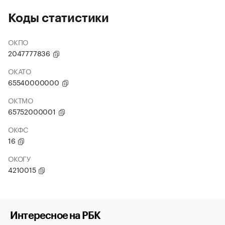
Коды статистики
ОКПО
2047777836
ОКАТО
65540000000
ОКТМО
65752000001
ОКФС
16
ОКОГУ
4210015
Интересное на РБК