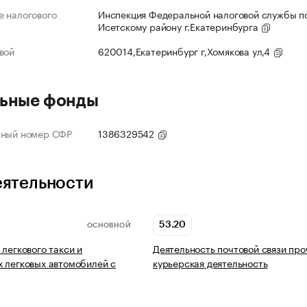
 налогового
Инспекция Федеральной налоговой службы по
Исетскому району г.Екатеринбурга
вой
620014,Екатеринбург г,Хомякова ул,4
ьные фонды
нный номер СФР
1386329542
еятельности
53.20
ОСНОВНОЙ
 легкового такси и
Деятельность почтовой связи про
 легковых автомобилей с
курьерская деятельность