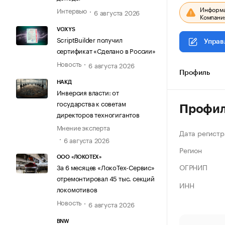
Информац
Интервью
6 августа 2026
Компания
VOXYS
ScriptBuilder получил
Управ
сертификат «Сделано в России»
Новость
6 августа 2026
Профиль
НАКД
Инверсия власти: от
государства к советам
Профи
директоров техногигантов
Мнение эксперта
Дата регистр
6 августа 2026
Регион
ООО «ЛОКОТЕХ»
ОГРНИП
За 6 месяцев «ЛокоТех-Сервис»
отремонтировал 45 тыс. секций
ИНН
локомотивов
Новость
6 августа 2026
BNW