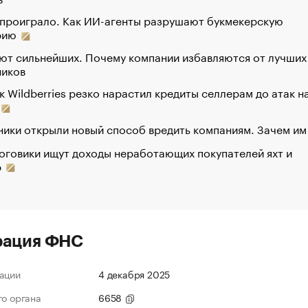
 проиграло. Как ИИ-агенты разрушают букмекерскую
рию
ют сильнейших. Почему компании избавляются от лучших
ников
к Wildberries резко нарастил кредиты селлерам до атак н
ики открыли новый способ вредить компаниям. Зачем им
оговики ищут доходы неработающих покупателей яхт и
р
рация ФНС
ации
4 декабря 2025
го органа
6658