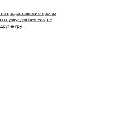
 по предоставлению прочих
ных услуг для бизнеса, не
 другие гру…