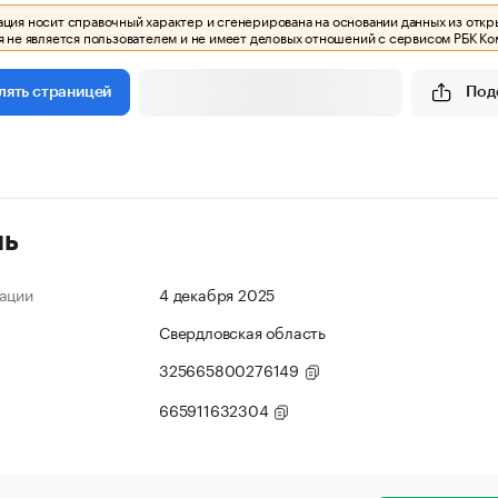
ия носит справочный характер и сгенерирована на основании данных из откр
 не является пользователем и не имеет деловых отношений с сервисом РБК Ко
Под
лять страницей
ль
ации
4 декабря 2025
Свердловская область
325665800276149
665911632304