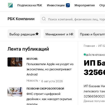
Подписка на РБК
Инвестиции
Мероприятия
Отр
Спорт
Школа управления РБК
РБК Образование
РБ
РБК Компании
Город
Стиль
Крипто
РБК Бизнес-среда
Дискусси
Выбор редакции
Менеджмент и HR
Право и бухгал
Спецпроекты СПб
Конференции СПб
Спецпроекты
Главная
ИП Б
Технологии и медиа
Финансы
Рынок наличной валют
Лента публикаций
ДЕЙСТВУЕТ
ОБНО
RESTORE:
ИП Б
Пользователи Apple не уходят из
экосистемы, но рассматривают
3256
Android
Новость
6 августа 2026
ИП Базаев Ни
ПОЗВОНИ СКОРОБОГАТОВОЙ
легкового та
ФНС строит «цифровой
32566580027
двойник»: как находят скрытые
Данные получен
доходы