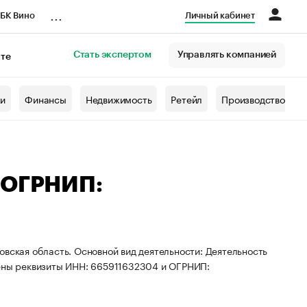
...
БК Вино
Личный кабинет
Стать экспертом
Управлять компанией
кте
азета
жи
Финансы
Недвижимость
Ретейл
Производство
— ОГРНИП:
овская область. Основной вид деятельности: Деятельность
оены реквизиты ИНН: 665911632304 и ОГРНИП: