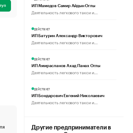
туп
ИП Мамедов Самир Айдын Оглы
Деятельность легкового такси и...
ДЕЙСТВУЕТ
ИП Батурин Александр Викторович
Деятельность легкового такси и...
ДЕЙСТВУЕТ
ИП Амирасланов Ахад Панах Оглы
Деятельность легкового такси и...
ДЕЙСТВУЕТ
ИП Бондарович Евгений Николаевич
Деятельность легкового такси и...
ля
«От спорта тело стареет иначе». Как живет глава ко
Другие предприниматели в
создавшей GTA