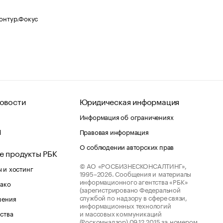
Контур.Фокус
овости
Юридическая информация
Информация об ограничениях
d
Правовая информация
О соблюдении авторских прав
е продукты РБК
© АО «РОСБИЗНЕСКОНСАЛТИНГ»,
 и хостинг
1995–2026.
Сообщения и материалы
информационного агентства «РБК»
лако
(зарегистрировано Федеральной
службой по надзору в сфере связи,
шения
информационных технологий
ства
и массовых коммуникаций
(Роскомнадзор) 09.12.2015 за номером