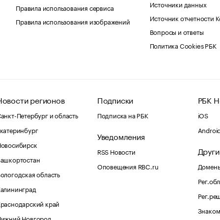
Источники данных
Правила использования сервиса
Источник отчетности 
Правила использования изображений
Вопросы и ответы
Политика Cookies РБК
Новости регионов
Подписки
РБК Н
анкт-Петербург и область
Подписка на РБК
iOS
катеринбург
Androi
Уведомления
Новосибирск
Други
RSS Новости
Башкортостан
Оповещения RBC.ru
Домены
ологодская область
Рег.об
Калининград
Рег.ре
раснодарский край
Знаком
Нижний Новгород