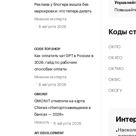
Управляйт
Реклама у блогера вышла без
Повышайте
маркировки: что теперь делать
Мнение эксперта
6 августа 2026
Коды с
ОКПО
CODE-TOP.SHOP
Как оплатить чат GPT в России в
ОКАТО
2026: гайд по рабочим
ОКТМО
способам оплаты
Мнение эксперта
ОКФС
6 августа 2026
ОКОГУ
GMONIT
GMONIT отметили на карте
CNews «Импортозамещение в
банках — 2026»
Интер
Новость
6 августа 2026
Насколь
лидеро
AFI DEVELOPMENT