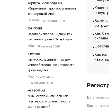
Корпуса IV очереди ЖК
Казино
«Сиреневый парк» поставили на
индуст
кадастровый учет
Выжива
Новость
6 августа 2026
сотруд
ТОР ГРУПП
Как бан
Спасти бизнес за 30 дней: как
склады
сохранить проект Петербурга
Сотрудн
Кейс
6 августа 2026
Как нал
IT IMPERIAL
кварти
Как искусственный интеллект
меняет безопасность пищевого
производства
Мнение эксперта
6 августа 2026
Регист
NGR SOFTLAB
NGR Softlab и SafeTech Lab
Дата регистр
подтвердили совместимость
Код налогово
своих решений