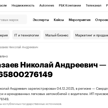
асли
Недвижимость
Autonews
РБК Компании
Телеканал
Р
К Курсы
РБК Life
Тренды
Визионеры
Национальные проекты
Эксперты
Кейсы
Мероприятия
О прое
онный клуб
Исследования
Кредитные рейтинги
Франшизы
Г
терия
IT и технологии
Малый бизнес
Маркетинг и прода
Проверка контрагентов
Политика
Экономика
Бизнес
азаев Николай Андреевич
ы
ВЛЕНО
азаев Николай Андреевич 
65800276149
колай Андреевич зарегистрирован 04.12.2025, в регионе — Свердл
кси и арендованных легковых автомобилей с водителем. ИП присв
6149.
ы из публичных государственных источников.