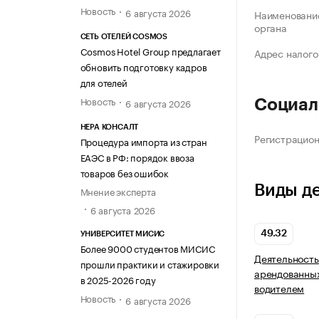
Новость
6 августа 2026
Наименование
органа
СЕТЬ ОТЕЛЕЙ COSMOS
Cosmos Hotel Group предлагает
Адрес налого
обновить подготовку кадров
для отелей
Новость
6 августа 2026
Социал
НЕРА КОНСАЛТ
Регистрацио
Процедура импорта из стран
ЕАЭС в РФ: порядок ввоза
товаров без ошибок
Виды д
Мнение эксперта
6 августа 2026
49.32
УНИВЕРСИТЕТ МИСИС
Более 9000 студентов МИСИС
Деятельность
прошли практики и стажировки
арендованных
в 2025-2026 году
водителем
Новость
6 августа 2026