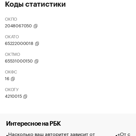
Коды статистики
ОКПО
2048067050
ОКАТО
65222000018
ОКТМО
65531000150
ОКФС
16
ОКОГУ
4210015
Интересное на РБК
Насколько ваш авторитет зависит от
«От спо