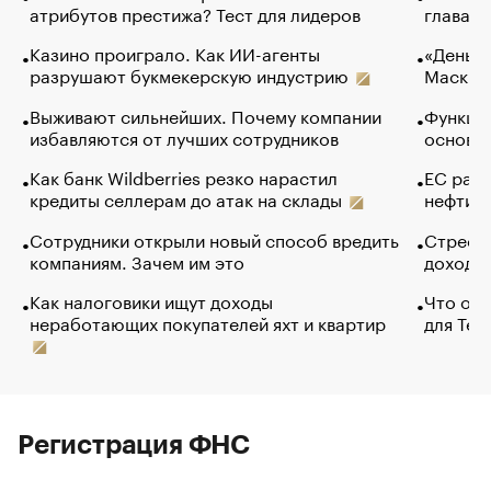
атрибутов престижа? Тест для лидеров
глава к
Казино проиграло. Как ИИ-агенты
«Деньги
разрушают букмекерскую индустрию
Маск в 
Выживают сильнейших. Почему компании
Функции
избавляются от лучших сотрудников
основ э
Как банк Wildberries резко нарастил
ЕС раз
кредиты селлерам до атак на склады
нефти —
Сотрудники открыли новый способ вредить
Стресс 
компаниям. Зачем им это
доходов
Как налоговики ищут доходы
Что обв
неработающих покупателей яхт и квартир
для Tel
Регистрация ФНС