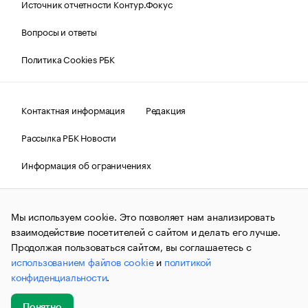
Источник отчетности Контур.Фокус
Вопросы и ответы
Политика Cookies РБК
Контактная информация
Редакция
Рассылка РБК Новости
Информация об ограничениях
Правовая информация
О соблюдении авторских прав
Мы используем cookie. Это позволяет нам анализировать
© АО «РОСБИЗНЕСКОНСАЛТИНГ»,
1995–2026.
Сообщения
и материалы информационного агентства «РБК»
взаимодействие посетителей с сайтом и делать его лучше.
(зарегистрировано Федеральной службой по надзору в сфере
Продолжая пользоваться сайтом, вы соглашаетесь с
связи, информационных технологий и массовых
использованием файлов cookie
и
политикой
коммуникаций (Роскомнадзор) 09.12.2015 за номером ИА
№ФС77-63848) сопровождаются пометкой «РБК». Отдельные
конфиденциальности
.
публикации могут содержать информацию,
не предназначенную для пользователей
до 18 лет.
companycardsfeedback@rbc.ru
Понятно