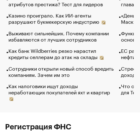
атрибутов престижа? Тест для лидеров
глава к
Казино проиграло. Как ИИ-агенты
«Деньги
разрушают букмекерскую индустрию
Маск в 
Выживают сильнейших. Почему компании
Функции
избавляются от лучших сотрудников
основ э
Как банк Wildberries резко нарастил
ЕС раз
кредиты селлерам до атак на склады
нефти —
Сотрудники открыли новый способ вредить
Стресс 
компаниям. Зачем им это
доходов
Как налоговики ищут доходы
Что обв
неработающих покупателей яхт и квартир
для Tel
Регистрация ФНС