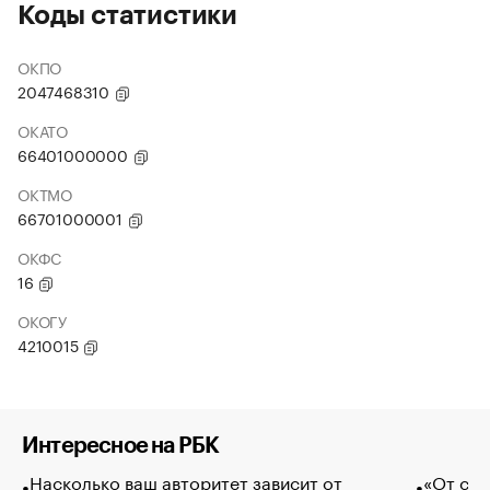
Коды статистики
ОКПО
2047468310
ОКАТО
66401000000
ОКТМО
66701000001
ОКФС
16
ОКОГУ
4210015
Интересное на РБК
Насколько ваш авторитет зависит от
«От спо