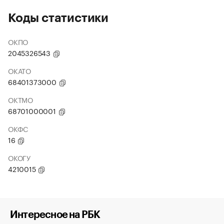
Коды статистики
ОКПО
2045326543
ОКАТО
68401373000
ОКТМО
68701000001
ОКФС
16
ОКОГУ
4210015
Интересное на РБК