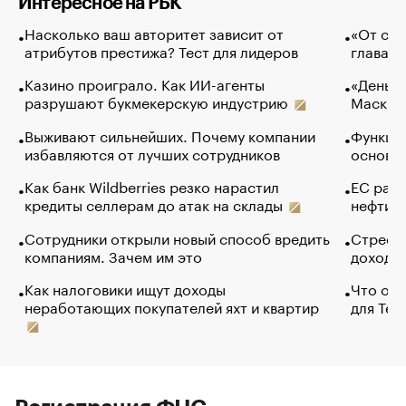
Интересное на РБК
Насколько ваш авторитет зависит от
«От спо
атрибутов престижа? Тест для лидеров
глава к
Казино проиграло. Как ИИ-агенты
«Деньги
разрушают букмекерскую индустрию
Маск в 
Выживают сильнейших. Почему компании
Функции
избавляются от лучших сотрудников
основ э
Как банк Wildberries резко нарастил
ЕС раз
кредиты селлерам до атак на склады
нефти —
Сотрудники открыли новый способ вредить
Стресс 
компаниям. Зачем им это
доходов
Как налоговики ищут доходы
Что обв
неработающих покупателей яхт и квартир
для Tel