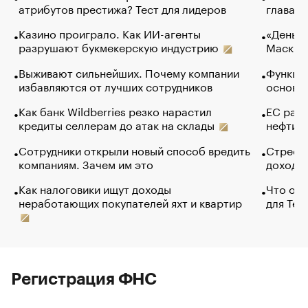
атрибутов престижа? Тест для лидеров
глава к
Казино проиграло. Как ИИ-агенты
«Деньги
разрушают букмекерскую индустрию
Маск в 
Выживают сильнейших. Почему компании
Функции
избавляются от лучших сотрудников
основ э
Как банк Wildberries резко нарастил
ЕС раз
кредиты селлерам до атак на склады
нефти —
Сотрудники открыли новый способ вредить
Стресс 
компаниям. Зачем им это
доходов
Как налоговики ищут доходы
Что обв
неработающих покупателей яхт и квартир
для Tel
Регистрация ФНС