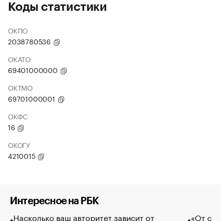
Коды статистики
ОКПО
2038780536
ОКАТО
69401000000
ОКТМО
69701000001
ОКФС
16
ОКОГУ
4210015
Интересное на РБК
Насколько ваш авторитет зависит от
«От спо