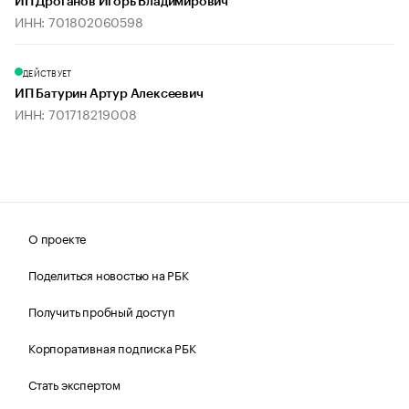
ИП Дроганов Игорь Владимирович
ИНН: 701802060598
ДЕЙСТВУЕТ
ИП Батурин Артур Алексеевич
ИНН: 701718219008
О проекте
Поделиться новостью на РБК
Получить пробный доступ
Корпоративная подписка РБК
Стать экспертом