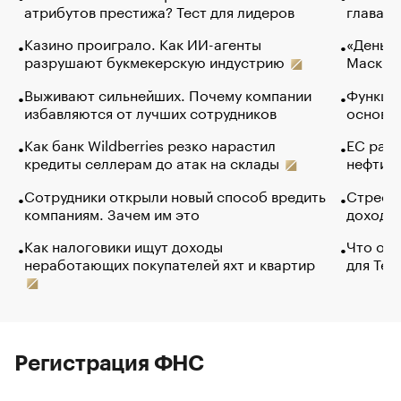
атрибутов престижа? Тест для лидеров
глава к
Казино проиграло. Как ИИ-агенты
«Деньги
разрушают букмекерскую индустрию
Маск в 
Выживают сильнейших. Почему компании
Функции
избавляются от лучших сотрудников
основ э
Как банк Wildberries резко нарастил
ЕС раз
кредиты селлерам до атак на склады
нефти —
Сотрудники открыли новый способ вредить
Стресс 
компаниям. Зачем им это
доходов
Как налоговики ищут доходы
Что обв
неработающих покупателей яхт и квартир
для Tel
Регистрация ФНС