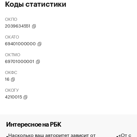
Коды статистики
ОКПО
2039634551
ОКАТО
69401000000
ОКТМО
69701000001
ОКФС
16
ОКОГУ
4210015
Интересное на РБК
Насколько ваш авторитет зависит от
«От спо