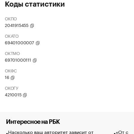
Коды статистики
ОКПО
2041915455
ОКАТО
69401000007
ОКТМО
69701000111
ОКФС
16
ОКОГУ
4210015
Интересное на РБК
Насколько ваш авторитет зависит от
«От спо