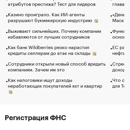
атрибутов престижа? Тест для лидеров
глава к
Казино проиграло. Как ИИ-агенты
«Деньги
разрушают букмекерскую индустрию
Маск в 
Выживают сильнейших. Почему компании
Функции
избавляются от лучших сотрудников
основ э
Как банк Wildberries резко нарастил
ЕС раз
кредиты селлерам до атак на склады
нефти —
Сотрудники открыли новый способ вредить
Стресс 
компаниям. Зачем им это
доходов
Как налоговики ищут доходы
Что обв
неработающих покупателей яхт и квартир
для Tel
Регистрация ФНС