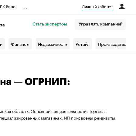
...
БК Вино
Личный кабинет
Стать экспертом
Управлять компанией
кте
азета
жи
Финансы
Недвижимость
Ретейл
Производство
вна — ОГРНИП:
ская область. Основной вид деятельности: Торговля
специализированных магазинах. ИП присвоены реквизиты