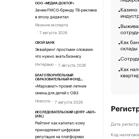
ООО «МЕДИА-ДОКТОР»
Казино
Зачем FMCG-бренду ТВ-реклама
индуст
в эпоху диджитал
Мнение эксперта
Выжива
сотруд
7 августа 2026
Как бан
СВОЙ БАНК
склады
Эквайринг простыми словами:
что нужно знать бизнесу
Сотрудн
Интервью
7 августа 2026
Как нал
кварти
БЛАГОТВОРИТЕЛЬНЫЙ
ОБРАЗОВАТЕЛЬНЫЙ ФОНД
«МАРХАМАТ»
«Мархамат» провел летние
смены для детей с ОВЗ
Новость
7 августа 2026
Регист
ИССЛЕДОВАТЕЛЬСКИЙ ЦЕНТР «АБП»
(ABL)
Рейтинг как капитал: кому
Дата регистр
принадлежит цифровая
Код налогово
репутация на платформах