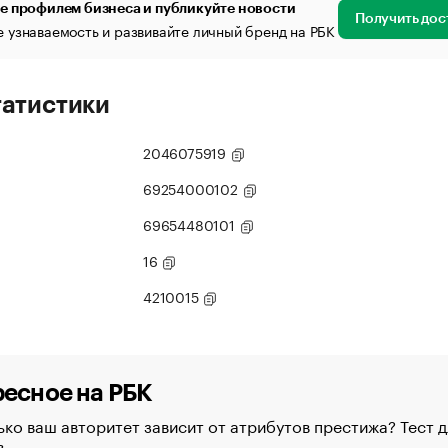
е профилем бизнеса и публикуйте новости
Получить дос
 узнаваемость и развивайте личный бренд на РБК
татистики
2046075919
69254000102
69654480101
16
4210015
есное на РБК
ко ваш авторитет зависит от атрибутов престижа? Тест д
в