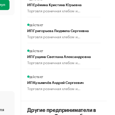
туп
ИП Ерёмина Кристина Юрьевна
Торговля розничная хлебом и...
ДЕЙСТВУЕТ
ИП Григорьева Людмила Сергеевна
Торговля розничная хлебом и...
ДЕЙСТВУЕТ
ИП Гущина Светлана Александровна
Торговля розничная хлебом и...
ДЕЙСТВУЕТ
ИП Кузьмичёв Андрей Сергеевич
Торговля розничная хлебом и...
ля
«От спорта тело стареет иначе». Как живет глава ко
Другие предприниматели в
создавшей GTA