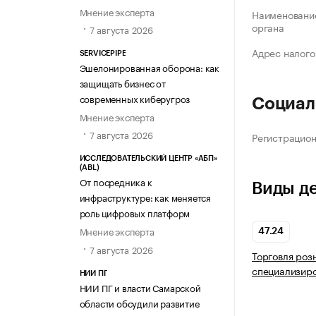
Мнение эксперта
Наименование
органа
7 августа 2026
Адрес налого
SERVICEPIPE
Эшелонированная оборона: как
защищать бизнес от
современных киберугроз
Социал
Мнение эксперта
7 августа 2026
Регистрацио
ИССЛЕДОВАТЕЛЬСКИЙ ЦЕНТР «АБП»
(ABL)
От посредника к
Виды д
инфраструктуре: как меняется
роль цифровых платформ
Мнение эксперта
47.24
7 августа 2026
Торговля роз
специализир
НИИ ПГ
НИИ ПГ и власти Самарской
области обсудили развитие