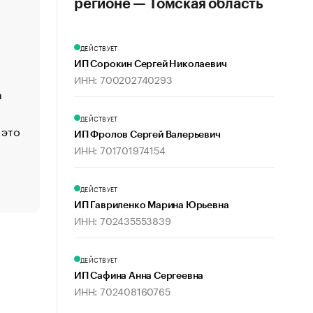
регионе — Томская область
«Деньги будут не нужны»: что рассказал Маск в инт
Economist
ДЕЙСТВУЕТ
Функции менеджмента: пять ключевых основ эффект
ИП Сорокин Сергей Николаевич
управления
ИНН: 700202740293
а
ЕС разрешил конфискацию российской нефти — чем
Москва
ДЕЙСТВУЕТ
 это
Стресс обеспеченных людей: почему рост доходов 
ИП Фролов Сергей Валерьевич
счастья
ИНН: 701701974154
Что обвинения против Павла Дурова значат для Tele
пользователей
ДЕЙСТВУЕТ
ИП Гавриленко Марина Юрьевна
ИНН: 702435553839
ДЕЙСТВУЕТ
ИП Сафина Анна Сергеевна
ИНН: 702408160765