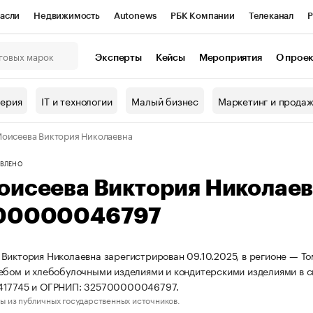
асли
Недвижимость
Autonews
РБК Компании
Телеканал
Р
К Курсы
РБК Life
Тренды
Визионеры
Национальные проекты
Эксперты
Кейсы
Мероприятия
О прое
онный клуб
Исследования
Кредитные рейтинги
Франшизы
Г
терия
IT и технологии
Малый бизнес
Маркетинг и прода
Проверка контрагентов
Политика
Экономика
Бизнес
оисеева Виктория Николаевна
ы
ВЛЕНО
оисеева Виктория Николае
00000046797
Виктория Николаевна зарегистрирован 09.10.2025, в регионе — Том
ебом и хлебобулочными изделиями и кондитерскими изделиями в 
417745 и ОГРНИП: 325700000046797.
ы из публичных государственных источников.