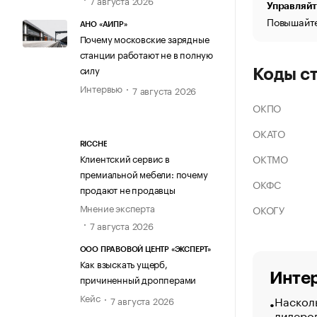
Управляйт
Повышайте
АНО «АИПР»
Почему московские зарядные
станции работают не в полную
силу
Коды с
Интервью
7 августа 2026
ОКПО
ОКАТО
RICCHE
ОКТМО
Клиентский сервис в
премиальной мебели: почему
ОКФС
продают не продавцы
Мнение эксперта
ОКОГУ
7 августа 2026
ООО ПРАВОВОЙ ЦЕНТР «ЭКСПЕРТ»
Как взыскать ущерб,
Интер
причиненный дропперами
Кейс
Насколь
7 августа 2026
лидеро