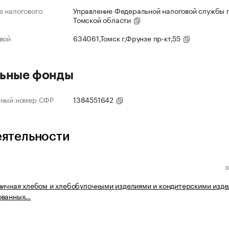
 налогового
Управление Федеральной налоговой службы 
Томской области
вой
634061,Томск г,Фрунзе пр-кт,55
ьные фонды
нный номер СФР
1384551642
еятельности
ничная хлебом и хлебобулочными изделиями и кондитерскими изде
ованных…