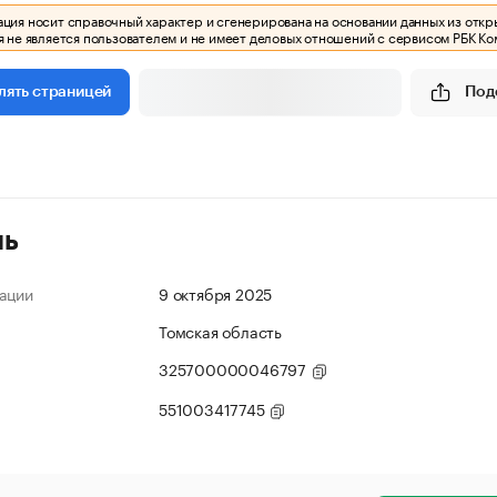
ия носит справочный характер и сгенерирована на основании данных из откр
 не является пользователем и не имеет деловых отношений с сервисом РБК Ко
Под
лять страницей
ль
ации
9 октября 2025
Томская область
325700000046797
551003417745