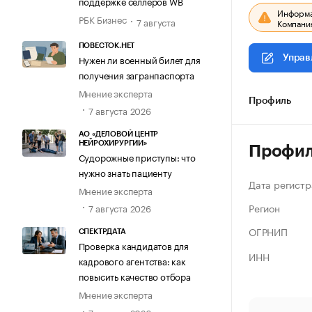
поддержке селлеров WB
Информац
РБК Бизнес
7 августа
Компания
ПОВЕСТОК.НЕТ
Нужен ли военный билет для
Управ
получения загранпаспорта
Мнение эксперта
Профиль
7 августа 2026
АО «ДЕЛОВОЙ ЦЕНТР
НЕЙРОХИРУРГИИ»
Профи
Судорожные приступы: что
нужно знать пациенту
Дата регистр
Мнение эксперта
Регион
7 августа 2026
ОГРНИП
СПЕКТРДАТА
Проверка кандидатов для
ИНН
кадрового агентства: как
повысить качество отбора
Мнение эксперта
7 августа 2026