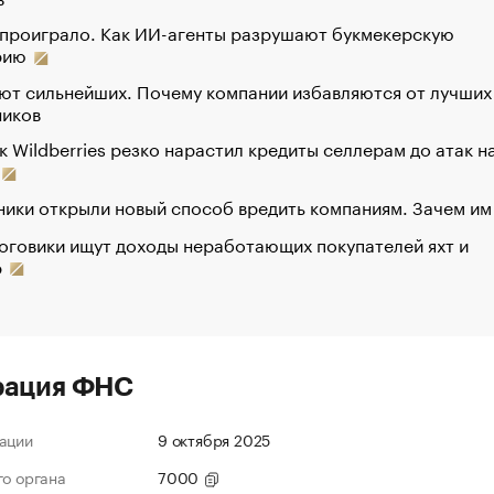
 проиграло. Как ИИ-агенты разрушают букмекерскую
рию
ют сильнейших. Почему компании избавляются от лучших
ников
к Wildberries резко нарастил кредиты селлерам до атак н
ики открыли новый способ вредить компаниям. Зачем им
оговики ищут доходы неработающих покупателей яхт и
р
рация ФНС
ации
9 октября 2025
го органа
7000