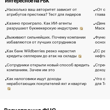
Интересное на РБК
Насколько ваш авторитет зависит от
«От спо
атрибутов престижа? Тест для лидеров
глава к
Казино проиграло. Как ИИ-агенты
«Деньги
разрушают букмекерскую индустрию
Маск в 
Выживают сильнейших. Почему компании
Функции
избавляются от лучших сотрудников
основ э
Как банк Wildberries резко нарастил
ЕС раз
кредиты селлерам до атак на склады
нефти —
Сотрудники открыли новый способ вредить
Стресс 
компаниям. Зачем им это
доходов
Как налоговики ищут доходы
Что обв
неработающих покупателей яхт и квартир
для Tel