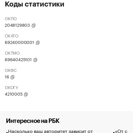
Коды статистики
ОКПО
2048129803
ОКАТО
69240000001
ОКТМО
69640425101
ОКФС
16
ОКОГУ
4210005
Интересное на РБК
Насколько ваш авторитет зависит от
«От спо