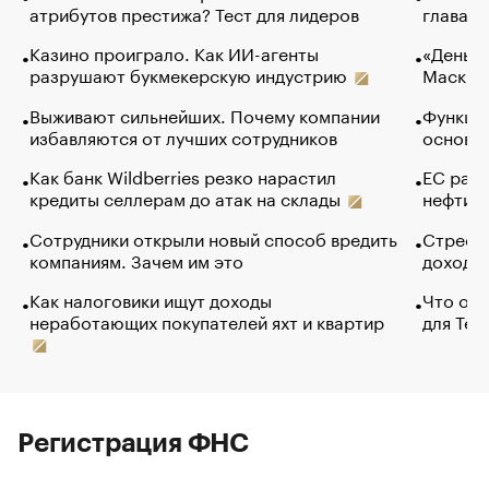
атрибутов престижа? Тест для лидеров
глава к
Казино проиграло. Как ИИ-агенты
«Деньги
разрушают букмекерскую индустрию
Маск в 
Выживают сильнейших. Почему компании
Функции
избавляются от лучших сотрудников
основ э
Как банк Wildberries резко нарастил
ЕС раз
кредиты селлерам до атак на склады
нефти —
Сотрудники открыли новый способ вредить
Стресс 
компаниям. Зачем им это
доходов
Как налоговики ищут доходы
Что обв
неработающих покупателей яхт и квартир
для Tel
Регистрация ФНС