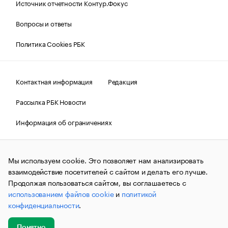
Источник отчетности Контур.Фокус
Вопросы и ответы
Политика Cookies РБК
Контактная информация
Редакция
Рассылка РБК Новости
Информация об ограничениях
Правовая информация
О соблюдении авторских прав
Мы используем cookie. Это позволяет нам анализировать
© АО «РОСБИЗНЕСКОНСАЛТИНГ»,
1995–2026.
Сообщения
и материалы информационного агентства «РБК»
взаимодействие посетителей с сайтом и делать его лучше.
(зарегистрировано Федеральной службой по надзору в сфере
Продолжая пользоваться сайтом, вы соглашаетесь с
связи, информационных технологий и массовых
использованием файлов cookie
и
политикой
коммуникаций (Роскомнадзор) 09.12.2015 за номером ИА
№ФС77-63848) сопровождаются пометкой «РБК». Отдельные
конфиденциальности
.
публикации могут содержать информацию,
не предназначенную для пользователей
до 18 лет.
companycardsfeedback@rbc.ru
Понятно