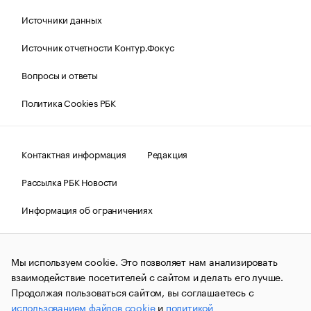
Источники данных
Источник отчетности Контур.Фокус
Вопросы и ответы
Политика Cookies РБК
Контактная информация
Редакция
Рассылка РБК Новости
Информация об ограничениях
Правовая информация
О соблюдении авторских прав
Мы используем cookie. Это позволяет нам анализировать
© АО «РОСБИЗНЕСКОНСАЛТИНГ»,
1995–2026.
Сообщения
и материалы информационного агентства «РБК»
взаимодействие посетителей с сайтом и делать его лучше.
(зарегистрировано Федеральной службой по надзору в сфере
Продолжая пользоваться сайтом, вы соглашаетесь с
связи, информационных технологий и массовых
использованием файлов cookie
и
политикой
коммуникаций (Роскомнадзор) 09.12.2015 за номером ИА