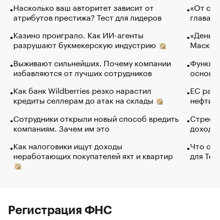
Насколько ваш авторитет зависит от
«От спо
атрибутов престижа? Тест для лидеров
глава к
Казино проиграло. Как ИИ-агенты
«Деньги
разрушают букмекерскую индустрию
Маск в 
Выживают сильнейших. Почему компании
Функции
избавляются от лучших сотрудников
основ э
Как банк Wildberries резко нарастил
ЕС раз
кредиты селлерам до атак на склады
нефти —
Сотрудники открыли новый способ вредить
Стресс 
компаниям. Зачем им это
доходов
Как налоговики ищут доходы
Что обв
неработающих покупателей яхт и квартир
для Tel
Регистрация ФНС