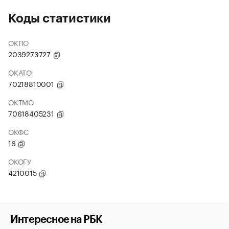
Коды статистики
ОКПО
2039273727
ОКАТО
70218810001
ОКТМО
70618405231
ОКФС
16
ОКОГУ
4210015
Интересное на РБК