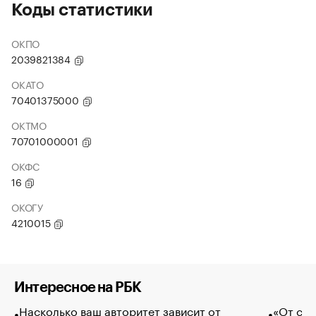
Коды статистики
ОКПО
2039821384
ОКАТО
70401375000
ОКТМО
70701000001
ОКФС
16
ОКОГУ
4210015
Интересное на РБК
Насколько ваш авторитет зависит от
«От спо