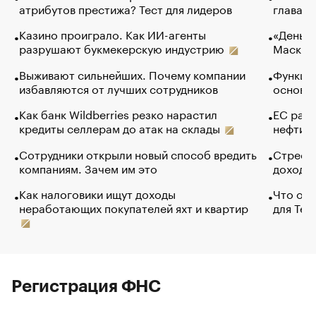
атрибутов престижа? Тест для лидеров
глава к
Казино проиграло. Как ИИ-агенты
«Деньги
разрушают букмекерскую индустрию
Маск в 
Выживают сильнейших. Почему компании
Функции
избавляются от лучших сотрудников
основ э
Как банк Wildberries резко нарастил
ЕС раз
кредиты селлерам до атак на склады
нефти —
Сотрудники открыли новый способ вредить
Стресс 
компаниям. Зачем им это
доходов
Как налоговики ищут доходы
Что обв
неработающих покупателей яхт и квартир
для Tel
Регистрация ФНС