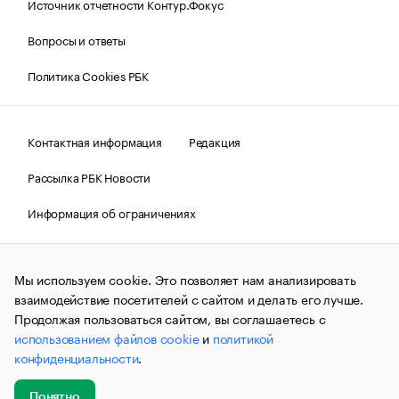
Источник отчетности Контур.Фокус
Вопросы и ответы
Политика Cookies РБК
Контактная информация
Редакция
Рассылка РБК Новости
Информация об ограничениях
Правовая информация
О соблюдении авторских прав
Мы используем cookie. Это позволяет нам анализировать
© АО «РОСБИЗНЕСКОНСАЛТИНГ»,
1995–2026.
Сообщения
и материалы информационного агентства «РБК»
взаимодействие посетителей с сайтом и делать его лучше.
(зарегистрировано Федеральной службой по надзору в сфере
Продолжая пользоваться сайтом, вы соглашаетесь с
связи, информационных технологий и массовых
использованием файлов cookie
и
политикой
коммуникаций (Роскомнадзор) 09.12.2015 за номером ИА
№ФС77-63848) сопровождаются пометкой «РБК». Отдельные
конфиденциальности
.
публикации могут содержать информацию,
не предназначенную для пользователей
до 18 лет.
companycardsfeedback@rbc.ru
Понятно