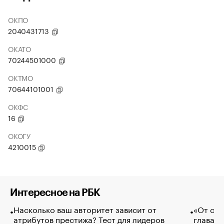
ОКПО
2040431713
ОКАТО
70244501000
ОКТМО
70644101001
ОКФС
16
ОКОГУ
4210015
Интересное на РБК
Насколько ваш авторитет зависит от
«От спо
атрибутов престижа? Тест для лидеров
глава к