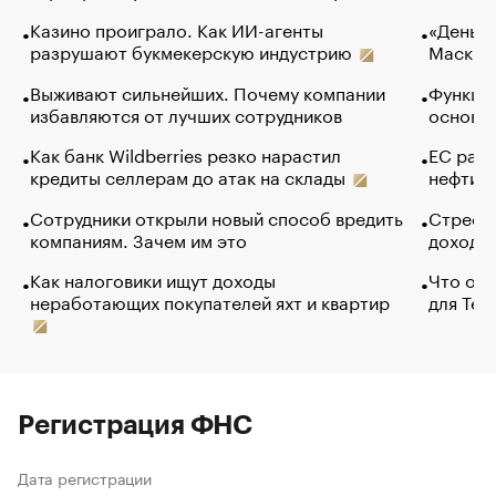
Казино проиграло. Как ИИ-агенты
«Деньги
разрушают букмекерскую индустрию
Маск в 
Выживают сильнейших. Почему компании
Функции
избавляются от лучших сотрудников
основ э
Как банк Wildberries резко нарастил
ЕС раз
кредиты селлерам до атак на склады
нефти —
Сотрудники открыли новый способ вредить
Стресс 
компаниям. Зачем им это
доходов
Как налоговики ищут доходы
Что обв
неработающих покупателей яхт и квартир
для Tel
Регистрация ФНС
Дата регистрации