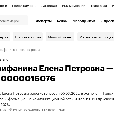
асли
Недвижимость
Autonews
РБК Компании
Телеканал
Р
К Курсы
РБК Life
Тренды
Визионеры
Национальные проекты
Эксперты
Кейсы
Мероприятия
О прое
онный клуб
Исследования
Кредитные рейтинги
Франшизы
Г
терия
IT и технологии
Малый бизнес
Маркетинг и прода
Проверка контрагентов
Политика
Экономика
Бизнес
рифанина Елена Петровна
ы
ВЛЕНО
рифанина Елена Петровна 
10000015076
 Елена Петровна зарегистрирован 05.03.2025, в регионе — Тульска
 по информационно-коммуникационной сети Интернет. ИП присвое
5076.
ы из публичных государственных источников.