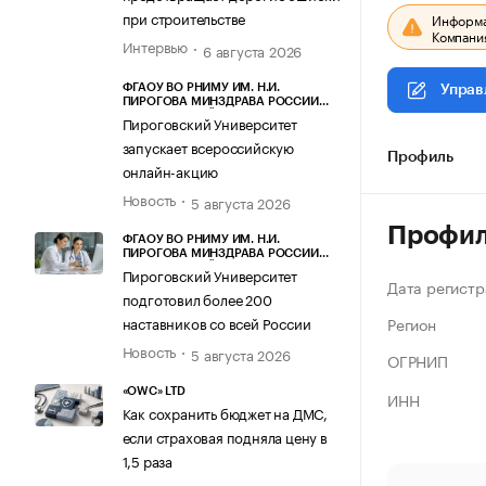
при строительстве
Информац
Компания
Интервью
6 августа 2026
ФГАОУ ВО РНИМУ ИМ. Н.И.
Управ
ПИРОГОВА МИНЗДРАВА РОССИИ
(ПИРОГОВСКИЙ УНИВЕРСИТЕТ)
Пироговский Университет
запускает всероссийскую
Профиль
онлайн-акцию
Новость
5 августа 2026
Профи
ФГАОУ ВО РНИМУ ИМ. Н.И.
ПИРОГОВА МИНЗДРАВА РОССИИ
(ПИРОГОВСКИЙ УНИВЕРСИТЕТ)
Пироговский Университет
Дата регистр
подготовил более 200
Регион
наставников со всей России
Новость
5 августа 2026
ОГРНИП
«OWC» LTD
ИНН
Как сохранить бюджет на ДМС,
если страховая подняла цену в
1,5 раза