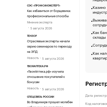
Казино
СЭС «ПРОФСАНЭКСПЕРТ»
Как избавиться от борщевика:
индуст
профессиональные способы
Выжива
Мнение эксперта
сотруд
5 августа 2026
Как бан
склады
ТЕНЗОР
Отраслевые эксперты начали
Сотрудн
серию семинаров по переходу
на ЭПД
Как нал
кварти
Новость
5 августа 2026
ТВОЯАПТЕКА.РФ
«ТвояАптека.рф» изучила
отношение покупателей к
бонусам
Регист
Новость
5 августа 2026
Дата регистр
СПЕЦСВЯЗЬ РОССИИ
Во Владимире прошел молебен
Код налогово
небесному покровителю