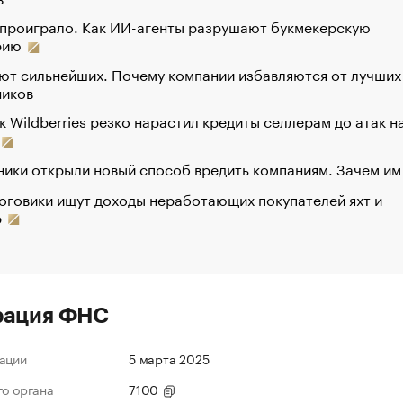
 проиграло. Как ИИ-агенты разрушают букмекерскую
рию
ют сильнейших. Почему компании избавляются от лучших
ников
к Wildberries резко нарастил кредиты селлерам до атак н
ики открыли новый способ вредить компаниям. Зачем им
оговики ищут доходы неработающих покупателей яхт и
р
рация ФНС
ации
5 марта 2025
го органа
7100