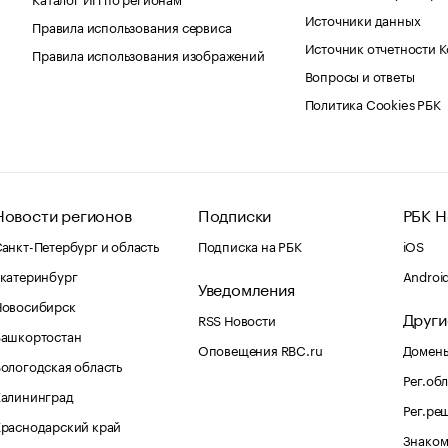
Источники данных
Правила использования сервиса
Источник отчетности 
Правила использования изображений
Вопросы и ответы
Политика Cookies РБК
Новости регионов
Подписки
РБК Н
анкт-Петербург и область
Подписка на РБК
iOS
катеринбург
Androi
Уведомления
Новосибирск
Други
RSS Новости
Башкортостан
Оповещения RBC.ru
Домены
ологодская область
Рег.об
Калининград
Рег.ре
раснодарский край
Знаком