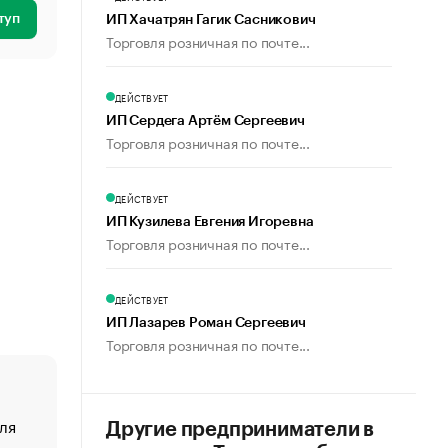
туп
ИП Хачатрян Гагик Сасникович
Торговля розничная по почте...
ДЕЙСТВУЕТ
ИП Сердега Артём Сергеевич
Торговля розничная по почте...
ДЕЙСТВУЕТ
ИП Кузилева Евгения Игоревна
Торговля розничная по почте...
ДЕЙСТВУЕТ
ИП Лазарев Роман Сергеевич
Торговля розничная по почте...
ля
«От спорта тело стареет иначе». Как живет глава ко
Другие предприниматели в
создавшей GTA