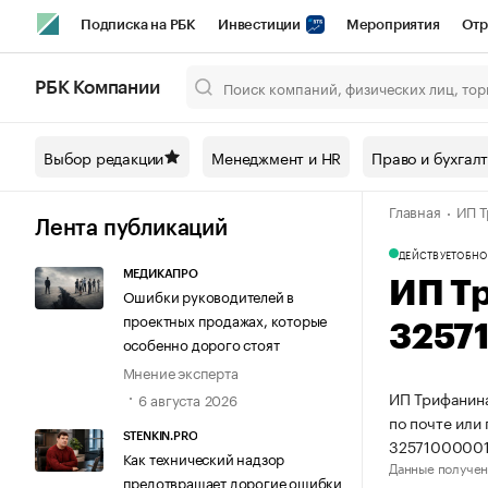
Подписка на РБК
Инвестиции
Мероприятия
Отр
Спорт
Школа управления РБК
РБК Образование
РБ
РБК Компании
Город
Стиль
Крипто
РБК Бизнес-среда
Дискусси
Выбор редакции
Менеджмент и HR
Право и бухгал
Спецпроекты СПб
Конференции СПб
Спецпроекты
Главная
ИП Т
Технологии и медиа
Финансы
Рынок наличной валют
Лента публикаций
ДЕЙСТВУЕТ
ОБНО
МЕДИКАПРО
ИП Т
Ошибки руководителей в
проектных продажах, которые
3257
особенно дорого стоят
Мнение эксперта
ИП Трифанина
6 августа 2026
по почте или
STENKIN.PRO
32571000001
Как технический надзор
Данные получен
предотвращает дорогие ошибки