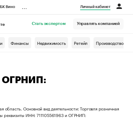
...
БК Вино
Личный кабинет
Стать экспертом
Управлять компанией
кте
азета
жи
Финансы
Недвижимость
Ретейл
Производство
— ОГРНИП:
я область. Основной вид деятельности: Торговля розничная
ны реквизиты ИНН: 711105561963 и ОГРНИП: