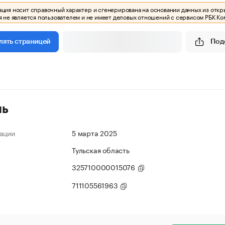
ия носит справочный характер и сгенерирована на основании данных из откр
 не является пользователем и не имеет деловых отношений с сервисом РБК Ко
Под
лять страницей
ль
ации
5 марта 2025
Тульская область
325710000015076
711105561963