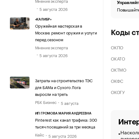
Мнение эксперта
Управляйт
5 августа 2026
Повышайте
«КАЛИБР»
Оружейная мастерская в
Коды с
Москве: ремонт оружия и услуги
перед сезоном
ОКПО
Мнение эксперта
5 августа 2026
ОКАТО
ОКТМО
Затраты на строительство ТЭС
ОКФС
для БАМа и Сухого Лога
ОКОГУ
выросли на треть
РБК Бизнес
5 августа
ИП ГРОМОВА МАРИЯ АНДРЕЕВНА
Pinterest как канал трафика: 300
Интер
тысяч посещений за три месяца
Насколь
Кейс
5 августа 2026
лидеро