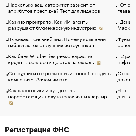
Насколько ваш авторитет зависит от
«От спо
атрибутов престижа? Тест для лидеров
глава к
Казино проиграло. Как ИИ-агенты
«Деньги
разрушают букмекерскую индустрию
Маск в 
Выживают сильнейших. Почему компании
Функции
избавляются от лучших сотрудников
основ э
Как банк Wildberries резко нарастил
ЕС раз
кредиты селлерам до атак на склады
нефти —
Сотрудники открыли новый способ вредить
Стресс 
компаниям. Зачем им это
доходов
Как налоговики ищут доходы
Что обв
неработающих покупателей яхт и квартир
для Tel
Регистрация ФНС