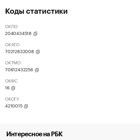
Коды статистики
ОКПО
2040434518
ОКАТО
70212832008
ОКТМО
70612432256
ОКФС
16
ОКОГУ
4210015
Интересное на РБК