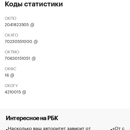
Коды статистики
ОКПО
2041823505
ОКАТО
70230551000
ОКТМО
70630151051
ОКФС
16
ОКОГУ
4210015
Интересное на РБК
Насколько ваш авторитет зависит от
«От спо