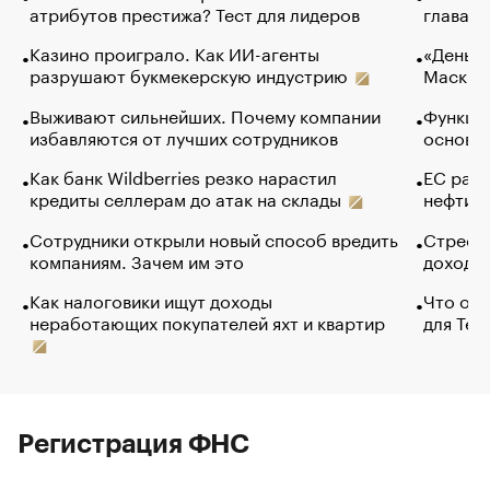
атрибутов престижа? Тест для лидеров
глава к
Казино проиграло. Как ИИ-агенты
«Деньги
разрушают букмекерскую индустрию
Маск в 
Выживают сильнейших. Почему компании
Функции
избавляются от лучших сотрудников
основ э
Как банк Wildberries резко нарастил
ЕС раз
кредиты селлерам до атак на склады
нефти —
Сотрудники открыли новый способ вредить
Стресс 
компаниям. Зачем им это
доходов
Как налоговики ищут доходы
Что обв
неработающих покупателей яхт и квартир
для Tel
Регистрация ФНС