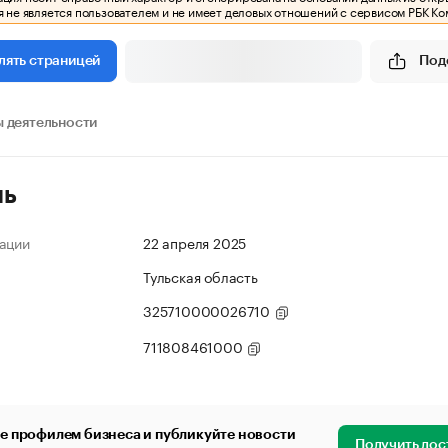
 не является пользователем и не имеет деловых отношений с сервисом РБК Ко
Под
лять страницей
 деятельности
ль
ации
22 апреля 2025
Тульская область
325710000026710
711808461000
е профилем бизнеса и публикуйте новости
Получить дос