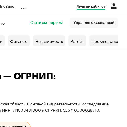
...
БК Вино
Личный кабинет
Стать экспертом
Управлять компанией
кте
азета
жи
Финансы
Недвижимость
Ретейл
Производство
а — ОГРНИП:
ская область. Основной вид деятельности: Исследование
ты ИНН: 711808461000 и ОГРНИП: 325710000026710.
ытых источников.