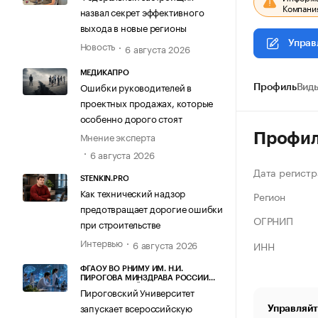
Компания
назвал секрет эффективного
выхода в новые регионы
Управ
Новость
6 августа 2026
МЕДИКАПРО
Ошибки руководителей в
Профиль
Виды
проектных продажах, которые
особенно дорого стоят
Мнение эксперта
Профи
6 августа 2026
Дата регистр
STENKIN.PRO
Как технический надзор
Регион
предотвращает дорогие ошибки
ОГРНИП
при строительстве
Интервью
6 августа 2026
ИНН
ФГАОУ ВО РНИМУ ИМ. Н.И.
ПИРОГОВА МИНЗДРАВА РОССИИ
(ПИРОГОВСКИЙ УНИВЕРСИТЕТ)
Пироговский Университет
запускает всероссийскую
Управляйт