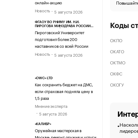
Повышайте
онлайн-акцию
Новость
5 августа 2026
ФГАОУ ВО РНИМУ ИМ. Н.И.
Коды с
ПИРОГОВА МИНЗДРАВА РОССИИ
(ПИРОГОВСКИЙ УНИВЕРСИТЕТ)
Пироговский Университет
подготовил более 200
ОКПО
наставников со всей России
ОКАТО
Новость
5 августа 2026
ОКТМО
ОКФС
«OWC» LTD
ОКОГУ
Как сохранить бюджет на ДМС,
если страховая подняла цену в
1,5 раза
Мнение эксперта
5 августа 2026
Интер
Насколь
«КАЛИБР»
лидеро
Оружейная мастерская в
Москве: ремонт оружия и услуги