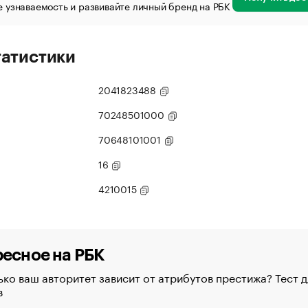
 узнаваемость и развивайте личный бренд на РБК
татистики
2041823488
70248501000
70648101001
16
4210015
есное на РБК
ко ваш авторитет зависит от атрибутов престижа? Тест д
в