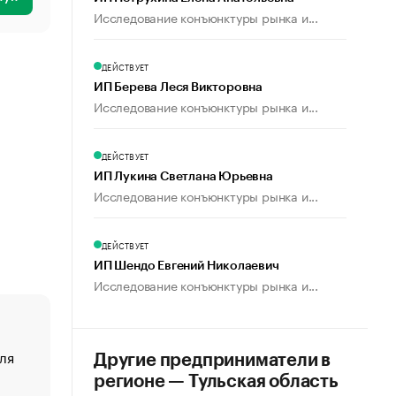
Исследование конъюнктуры рынка и...
ДЕЙСТВУЕТ
ИП Берева Леся Викторовна
Исследование конъюнктуры рынка и...
ДЕЙСТВУЕТ
ИП Лукина Светлана Юрьевна
Исследование конъюнктуры рынка и...
ДЕЙСТВУЕТ
ИП Шендо Евгений Николаевич
Исследование конъюнктуры рынка и...
ля
«От спорта тело стареет иначе». Как живет глава ко
Другие предприниматели в
создавшей GTA
регионе — Тульская область