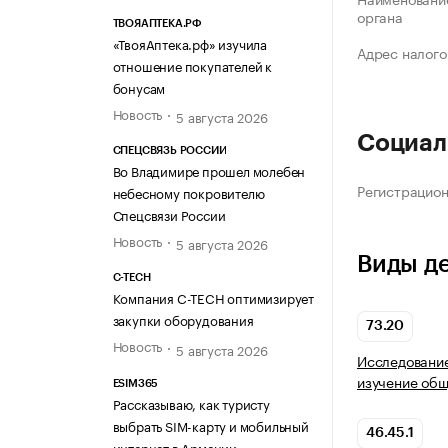
органа
ТВОЯАПТЕКА.РФ
«ТвояАптека.рф» изучила
Адрес налого
отношение покупателей к
бонусам
Новость
5 августа 2026
Социал
СПЕЦСВЯЗЬ РОССИИ
Во Владимире прошел молебен
Регистрацио
небесному покровителю
Спецсвязи России
Новость
5 августа 2026
Виды д
C-TECH
Компания C-TECH оптимизирует
закупки оборудования
73.20
Новость
5 августа 2026
Исследование
изучение общ
ESIM365
Рассказываю, как туристу
выбрать SIM-карту и мобильный
46.45.1
интернет в Армении