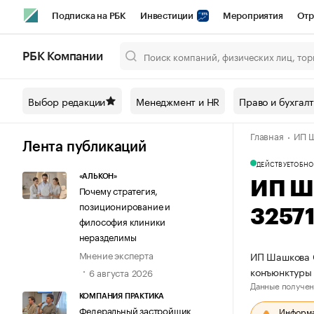
Подписка на РБК
Инвестиции
Мероприятия
Отр
Спорт
Школа управления РБК
РБК Образование
РБ
РБК Компании
Город
Стиль
Крипто
РБК Бизнес-среда
Дискусси
Выбор редакции
Менеджмент и HR
Право и бухгал
Спецпроекты СПб
Конференции СПб
Спецпроекты
Главная
ИП Ш
Технологии и медиа
Финансы
Рынок наличной валют
Лента публикаций
ДЕЙСТВУЕТ
ОБНО
«АЛЬКОН»
ИП Ш
Почему стратегия,
позиционирование и
3257
философия клиники
неразделимы
Мнение эксперта
ИП Шашкова С
конъюнктуры 
6 августа 2026
Данные получен
КОМПАНИЯ ПРАКТИКА
Федеральный застройщик
Информац