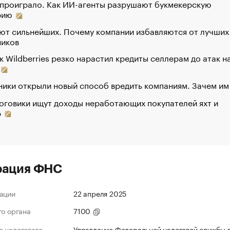
 проиграло. Как ИИ-агенты разрушают букмекерскую
рию
ют сильнейших. Почему компании избавляются от лучших
ников
к Wildberries резко нарастил кредиты селлерам до атак н
ики открыли новый способ вредить компаниям. Зачем им
оговики ищут доходы неработающих покупателей яхт и
р
рация ФНС
ации
22 апреля 2025
го органа
7100
 налогового
Управление Федеральной налоговой службы 