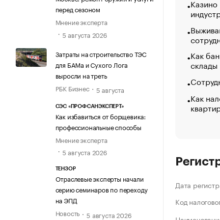
Казино
перед сезоном
индуст
Мнение эксперта
Выжива
5 августа 2026
сотруд
Затраты на строительство ТЭС
Как бан
склады
для БАМа и Сухого Лога
выросли на треть
Сотрудн
РБК Бизнес
5 августа
Как нал
кварти
СЭС «ПРОФСАНЭКСПЕРТ»
Как избавиться от борщевика:
профессиональные способы
Мнение эксперта
5 августа 2026
Регист
ТЕНЗОР
Отраслевые эксперты начали
Дата регистр
серию семинаров по переходу
на ЭПД
Код налогово
Новость
5 августа 2026
Наименование