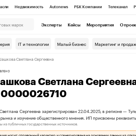
асли
Недвижимость
Autonews
РБК Компании
Телеканал
Р
К Курсы
РБК Life
Тренды
Визионеры
Национальные проекты
Эксперты
Кейсы
Мероприятия
О прое
онный клуб
Исследования
Кредитные рейтинги
Франшизы
Г
терия
IT и технологии
Малый бизнес
Маркетинг и прода
Проверка контрагентов
Политика
Экономика
Бизнес
ашкова Светлана Сергеевна
ы
ВЛЕНО
ашкова Светлана Сергеевн
10000026710
ветлана Сергеевна зарегистрирован 22.04.2025, в регионе — Туль
рынка и изучение общественного мнения. ИП присвоены реквизи
ы из публичных государственных источников.
ия носит справочный характер и сгенерирована на основании данных из откр