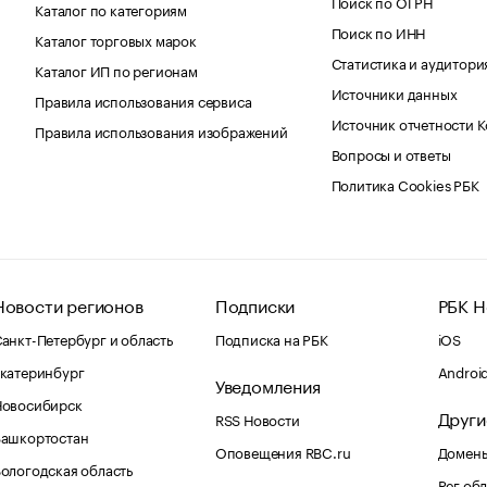
Поиск по ОГРН
Каталог по категориям
Поиск по ИНН
Каталог торговых марок
Статистика и аудитори
Каталог ИП по регионам
Источники данных
Правила использования сервиса
Источник отчетности 
Правила использования изображений
Вопросы и ответы
Политика Cookies РБК
Новости регионов
Подписки
РБК Н
анкт-Петербург и область
Подписка на РБК
iOS
катеринбург
Androi
Уведомления
Новосибирск
Други
RSS Новости
Башкортостан
Оповещения RBC.ru
Домены
ологодская область
Рег.об