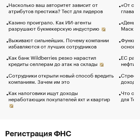
Насколько ваш авторитет зависит от
«От спо
атрибутов престижа? Тест для лидеров
глава к
Казино проиграло. Как ИИ-агенты
«Деньги
разрушают букмекерскую индустрию
Маск в 
Выживают сильнейших. Почему компании
Функции
избавляются от лучших сотрудников
основ э
Как банк Wildberries резко нарастил
ЕС раз
кредиты селлерам до атак на склады
нефти —
Сотрудники открыли новый способ вредить
Стресс 
компаниям. Зачем им это
доходов
Как налоговики ищут доходы
Что обв
неработающих покупателей яхт и квартир
для Tel
Регистрация ФНС