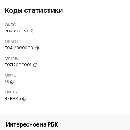
Коды статистики
ОКПО
2041871059
ОКАТО
70412000000
ОКТМО
70712000001
ОКФС
16
ОКОГУ
4210015
Интересное на РБК