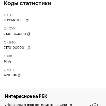
Коды статистики
ОКПО
2039467068
ОКАТО
71401364000
ОКТМО
71701000001
ОКФС
16
ОКОГУ
4210015
Интересное на РБК
Насколько ваш авторитет зависит от
«От спо