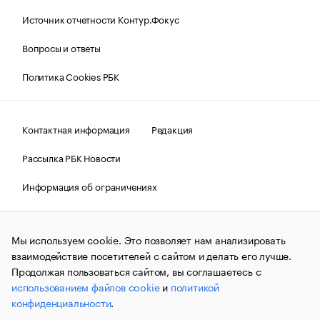
Источник отчетности Контур.Фокус
Вопросы и ответы
Политика Cookies РБК
Контактная информация
Редакция
Рассылка РБК Новости
Информация об ограничениях
Правовая информация
О соблюдении авторских прав
Мы используем cookie. Это позволяет нам анализировать
© АО «РОСБИЗНЕСКОНСАЛТИНГ»,
1995–2026.
Сообщения
и материалы информационного агентства «РБК»
взаимодействие посетителей с сайтом и делать его лучше.
(зарегистрировано Федеральной службой по надзору в сфере
Продолжая пользоваться сайтом, вы соглашаетесь с
связи, информационных технологий и массовых
использованием файлов cookie
и
политикой
коммуникаций (Роскомнадзор) 09.12.2015 за номером ИА
№ФС77-63848) сопровождаются пометкой «РБК». Отдельные
конфиденциальности
.
публикации могут содержать информацию,