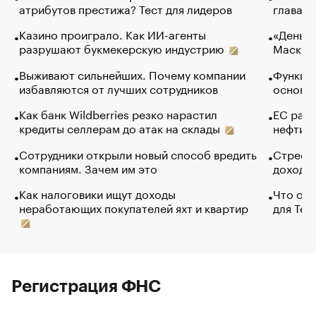
атрибутов престижа? Тест для лидеров
глава к
Казино проиграло. Как ИИ-агенты
«Деньги
разрушают букмекерскую индустрию
Маск в 
Выживают сильнейших. Почему компании
Функции
избавляются от лучших сотрудников
основ э
Как банк Wildberries резко нарастил
ЕС раз
кредиты селлерам до атак на склады
нефти —
Сотрудники открыли новый способ вредить
Стресс 
компаниям. Зачем им это
доходов
Как налоговики ищут доходы
Что обв
неработающих покупателей яхт и квартир
для Tel
Регистрация ФНС